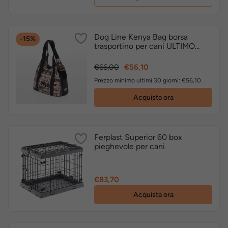
Dog Line Kenya Bag borsa
-15%
trasportino per cani ULTIMO
PEZZO
Prezzo
Prezzo
€66,00
€56,10
base
Prezzo minimo ultimi 30 giorni: €56,10
Acquista ora
Ferplast Superior 60 box
pieghevole per cani
Prezzo
€83,70
Acquista ora