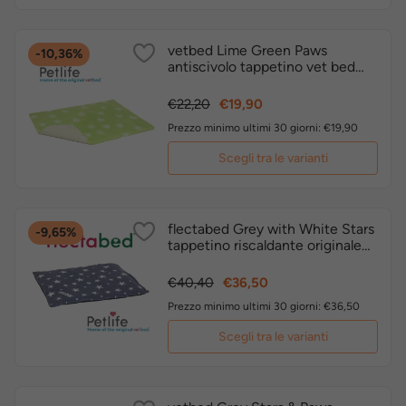
vetbed Lime Green Paws
-10,36%
antiscivolo tappetino vet bed
originale inglese by Petlife
Prezzo
Prezzo
€22,20
€19,90
base
Prezzo minimo ultimi 30 giorni: €19,90
Scegli tra le varianti
flectabed Grey with White Stars
-9,65%
tappetino riscaldante originale
inglese by Petlife vetbed
Prezzo
Prezzo
€40,40
€36,50
base
Prezzo minimo ultimi 30 giorni: €36,50
Scegli tra le varianti