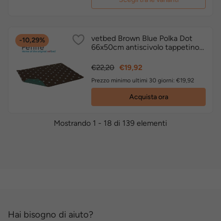
vetbed Brown Blue Polka Dot
-10,29%
66x50cm antiscivolo tappetino
originale inglese by Petlife
Prezzo
Prezzo
€22,20
€19,92
base
Prezzo minimo ultimi 30 giorni: €19,92
Acquista ora
Mostrando 1 - 18 di 139 elementi
Hai bisogno di aiuto?