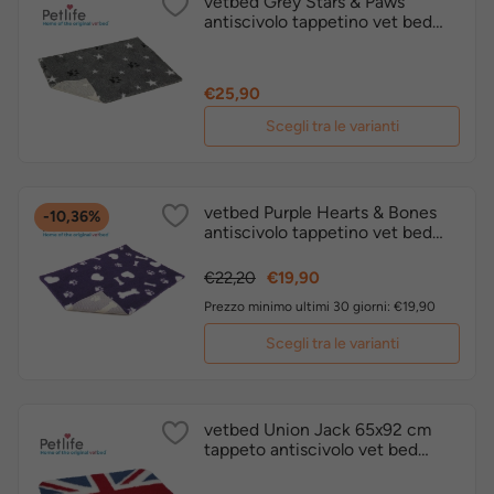
vetbed Grey Stars & Paws
antiscivolo tappetino vet bed
originale inglese by Petlife
Prezzo
€25,90
Scegli tra le varianti
vetbed Purple Hearts & Bones
-10,36%
antiscivolo tappetino vet bed
originale inglese by Petlife
Prezzo
Prezzo
€22,20
€19,90
base
Prezzo minimo ultimi 30 giorni: €19,90
Scegli tra le varianti
vetbed Union Jack 65x92 cm
tappeto antiscivolo vet bed
originale inglese by Petlife