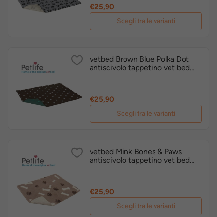
Prezzo
€25,90
Scegli tra le varianti
vetbed Brown Blue Polka Dot
antiscivolo tappetino vet bed
originale inglese by Petlife
Prezzo
€25,90
Scegli tra le varianti
vetbed Mink Bones & Paws
antiscivolo tappetino vet bed
originale inglese by Petlife
Prezzo
€25,90
Scegli tra le varianti