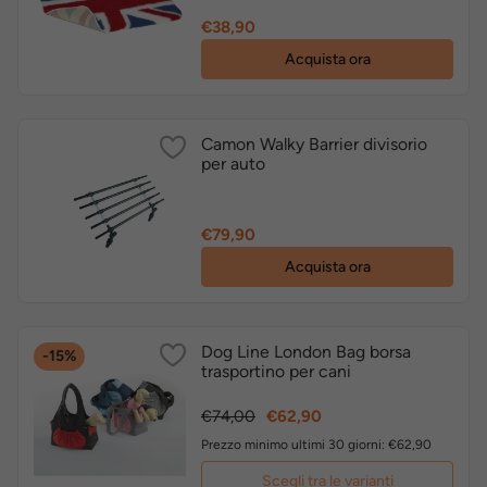
Prezzo
€38,90
Acquista ora
Camon Walky Barrier divisorio
per auto
Prezzo
€79,90
Acquista ora
Dog Line London Bag borsa
-15%
trasportino per cani
Prezzo
Prezzo
€74,00
€62,90
base
Prezzo minimo ultimi 30 giorni: €62,90
Scegli tra le varianti