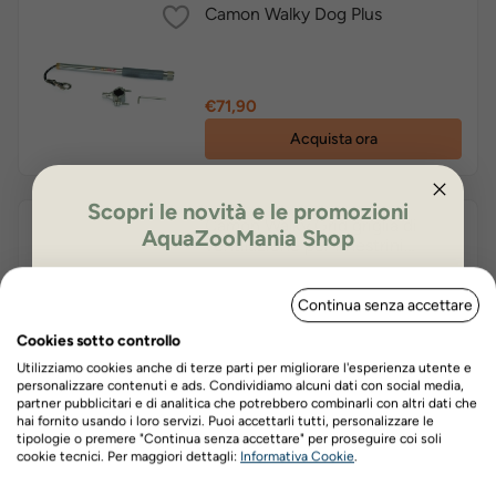
Camon Walky Dog Plus
Prezzo
€71,90
Acquista ora
Scopri le novità e le promozioni
Camon Walky Grid griglia di
AquaZooMania Shop
ventilazione per finestrini
ULTIMO PEZZO
ISCRIVITI PER OTTENERE IL 5%
Continua senza accettare
DI SCONTO
Prezzo
€8,90
Cookies sotto controllo
Acquista ora
Utilizziamo cookies anche di terze parti per migliorare l'esperienza utente e
personalizzare contenuti e ads. Condividiamo alcuni dati con social media,
partner pubblicitari e di analitica che potrebbero combinarli con altri dati che
hai fornito usando i loro servizi. Puoi accettarli tutti, personalizzare le
Dog Line Canberra Bag ULTIMO
tipologie o premere "Continua senza accettare" per proseguire coi soli
-10%
Nome
Cognome
PEZZO
cookie tecnici. Per maggiori dettagli:
Informativa Cookie
.