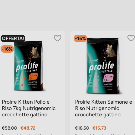
OFFERTA!
-15%
-16%
Prolife Kitten Pollo e
Prolife Kitten Salmone e
Riso 7kg Nutrigenomic
Riso Nutrigenomic
crocchette gattino
crocchette gattino
Prezzo
Prezzo
Prezzo
Prezzo
€58,00
€48,72
€18,50
€15,73
base
base