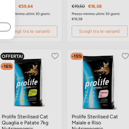
Prezzo
Prezzo
Prezzo
Prezzo
€71,00
€59,64
€19,50
€16,58
base
base
Prezzo minimo ultimi 30 giorni:
Prezzo minimo ultimi 30 giorni:
€59,64
€16,58
Scegli tra le varianti
Scegli tra le varianti
OFFERTA!
-15%
-16%
Prolife Sterilised Cat
Prolife Sterilised Cat
Quaglia e Patate 7kg
Maiale e Riso
Nutrigenomic
Nutrigenomic