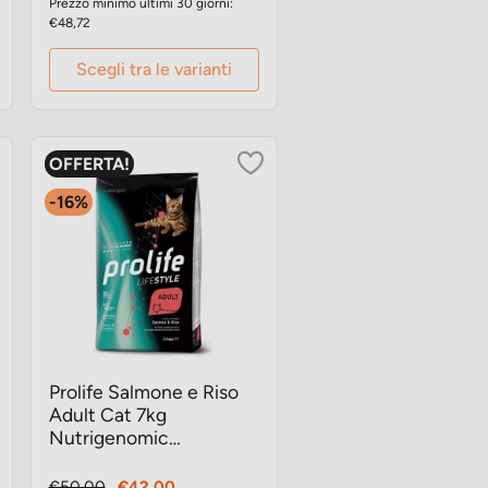
Prezzo minimo ultimi 30 giorni:
€48,72
Scegli tra le varianti
OFFERTA!
-16%
Prolife Salmone e Riso
Adult Cat 7kg
Nutrigenomic
crocchette gatto
Prezzo
Prezzo
€50,00
€42,00