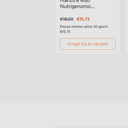
Manzo e Riso
Nutrigenomic
crocchette gatto
Prezzo
Prezzo
€18,50
€15,73
base
Prezzo minimo ultimi 30 giorni:
€15,73
Scegli tra le varianti