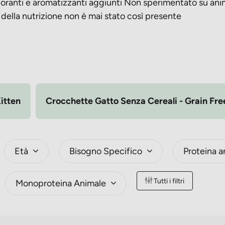
loranti e aromatizzanti aggiunti Non sperimentato su anim
della nutrizione non è mai stato così presente
itten
Crocchette Gatto Senza Cereali - Grain Fre
Età
Bisogno Specifico
Proteina a
Tutti i filtri
Monoproteina Animale