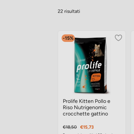
22 risultati
-15%
Prolife Kitten Pollo e
Riso Nutrigenomic
crocchette gattino
Prezzo
Prezzo
€18,50
€15,73
base