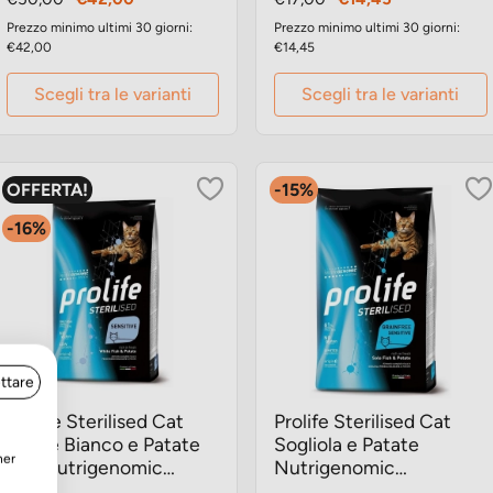
base
base
Prezzo minimo ultimi 30 giorni:
Prezzo minimo ultimi 30 giorni:
€42,00
€14,45
Scegli tra le varianti
Scegli tra le varianti
OFFERTA!
-15%
-16%
ttare
Prolife Sterilised Cat
Prolife Sterilised Cat
Pesce Bianco e Patate
Sogliola e Patate
ner
7kg Nutrigenomic
Nutrigenomic
crocchette gatto
crocchette gatto