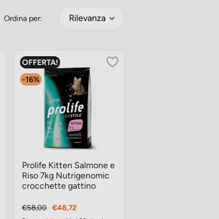
Rilevanza
Ordina per:
OFFERTA!
-16%
Prolife Kitten Salmone e
Riso 7kg Nutrigenomic
crocchette gattino
Prezzo
Prezzo
€58,00
€48,72
base