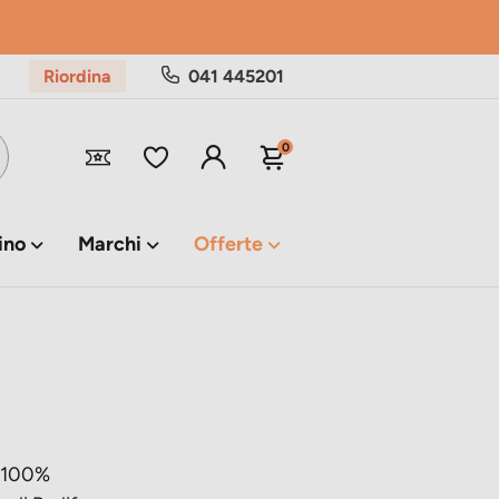
Riordina
041 445201
0
ino
Marchi
Offerte
- 100%