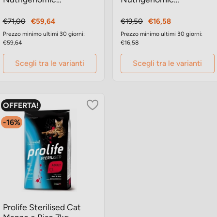
crocchette gatto
crocchette gatto
Prezzo
Prezzo
Prezzo
Prezzo
€71,00
€59,64
€19,50
€16,58
base
base
Prezzo minimo ultimi 30 giorni:
Prezzo minimo ultimi 30 giorni:
€59,64
€16,58
Scegli tra le varianti
Scegli tra le varianti
OFFERTA!
-16%
Prolife Sterilised Cat