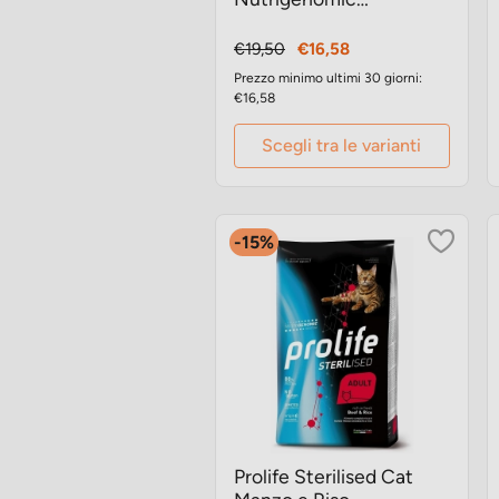
crocchette gatto
Prezzo
Prezzo
€19,50
€16,58
base
Prezzo minimo ultimi 30 giorni:
€16,58
Scegli tra le varianti
-15%
Prolife Sterilised Cat