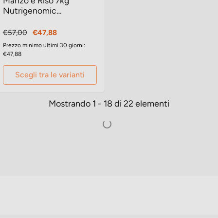
Manzo e Riso 7kg
Nutrigenomic
crocchette gatto
Prezzo
Prezzo
€57,00
€47,88
base
Prezzo minimo ultimi 30 giorni:
€47,88
Scegli tra le varianti
Mostrando 1 - 18 di 22 elementi