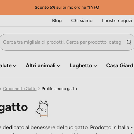
Sconto 5%
sul primo ordine
*
INFO
Blog
Chi siamo
I nostri negozi
alute
Altri animali
Laghetto
Casa Giard
Crocchette Gatto
Prolife secco gatto
 gatto
e dedicato al benessere del tuo gatto. Prodotto in Italia 