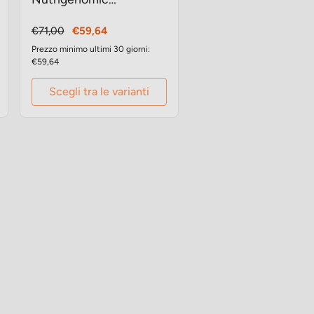
crocchette gatto
Prezzo
Prezzo
€71,00
€59,64
base
Prezzo minimo ultimi 30 giorni:
€59,64
Scegli tra le varianti