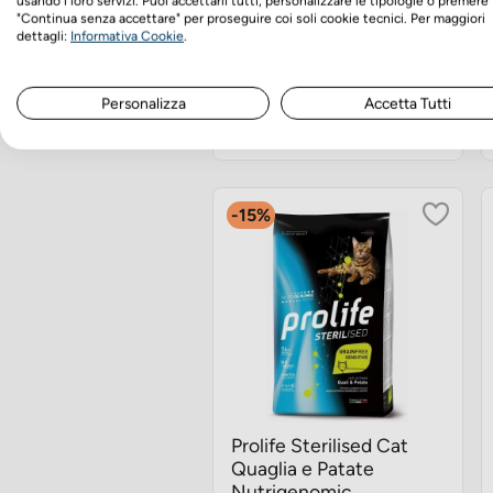
usando i loro servizi. Puoi accettarli tutti, personalizzare le tipologie o premere
"Continua senza accettare" per proseguire coi soli cookie tecnici. Per maggiori
Prezzo
Prezzo
€19,50
€16,58
dettagli:
Informativa Cookie
.
base
Prezzo minimo ultimi 30 giorni:
€16,58
Personalizza
Accetta Tutti
Scegli tra le varianti
-15%
Prolife Sterilised Cat
Quaglia e Patate
Nutrigenomic