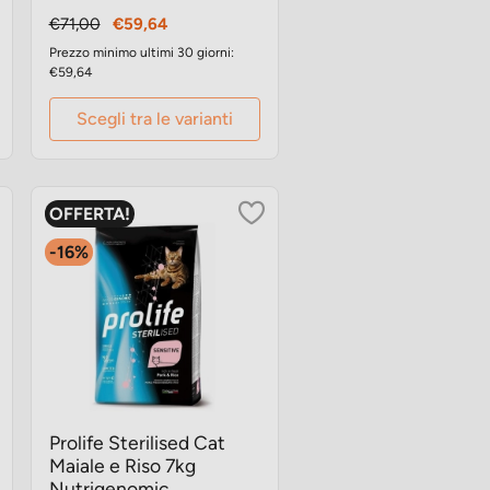
Prezzo
Prezzo
€71,00
€59,64
base
Prezzo minimo ultimi 30 giorni:
€59,64
Scegli tra le varianti
OFFERTA!
-16%
Prolife Sterilised Cat
Maiale e Riso 7kg
Nutrigenomic