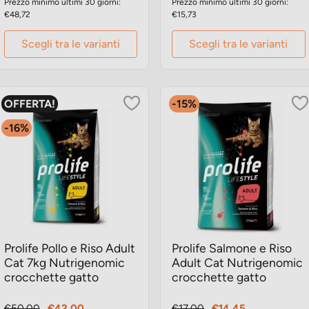
Prezzo minimo ultimi 30 giorni:
Prezzo minimo ultimi 30 giorni:
€48,72
€15,73
Scegli tra le varianti
Scegli tra le varianti
OFFERTA!
-15%
-16%
Prolife Pollo e Riso Adult
Prolife Salmone e Riso
Cat 7kg Nutrigenomic
Adult Cat Nutrigenomic
crocchette gatto
crocchette gatto
Prezzo
Prezzo
Prezzo
Prezzo
€50,00
€42,00
€17,00
€14,45