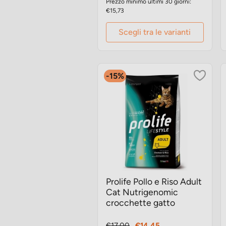
Prezzo minimo ultimi 30 giorni:
€15,73
Scegli tra le varianti
-15%
Prolife Pollo e Riso Adult
Cat Nutrigenomic
crocchette gatto
Prezzo
Prezzo
€17,00
€14,45