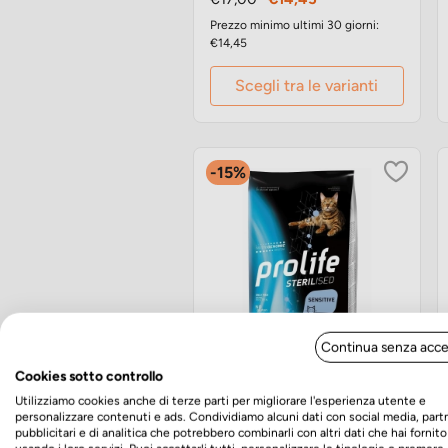
base
Prezzo minimo ultimi 30 giorni:
€14,45
Scegli tra le varianti
-15%
Continua senza acce
Cookies sotto controllo
Prolife Sterilised Cat
Pesce Bianco e Patate
Utilizziamo cookies anche di terze parti per migliorare l'esperienza utente e
personalizzare contenuti e ads. Condividiamo alcuni dati con social media, part
Nutrigenomic
pubblicitari e di analitica che potrebbero combinarli con altri dati che hai fornito
crocchette gatto