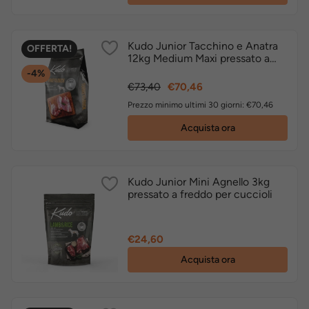
Kudo Junior Tacchino e Anatra
OFFERTA!
12kg Medium Maxi pressato a
freddo per cuccioli
-4%
Prezzo
Prezzo
€73,40
€70,46
base
Prezzo minimo ultimi 30 giorni: €70,46
Acquista ora
Kudo Junior Mini Agnello 3kg
pressato a freddo per cuccioli
Prezzo
€24,60
Acquista ora