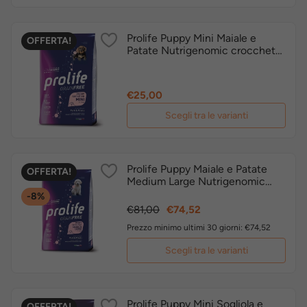
Prolife Puppy Mini Maiale e
OFFERTA!
Patate Nutrigenomic crocchette
cucciolo grain free
Prezzo
€25,00
Scegli tra le varianti
Prolife Puppy Maiale e Patate
OFFERTA!
Medium Large Nutrigenomic
crocchette cucciolo grain free
-8%
Prezzo
Prezzo
€81,00
€74,52
base
Prezzo minimo ultimi 30 giorni: €74,52
Scegli tra le varianti
Prolife Puppy Mini Sogliola e
OFFERTA!