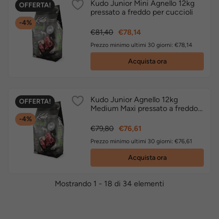
Kudo Junior Mini Agnello 12kg
OFFERTA!
pressato a freddo per cuccioli
-4%
Prezzo
Prezzo
€81,40
€78,14
base
Prezzo minimo ultimi 30 giorni: €78,14
Acquista ora
Kudo Junior Agnello 12kg
OFFERTA!
Medium Maxi pressato a freddo
per cuccioli
-4%
Prezzo
Prezzo
€79,80
€76,61
base
Prezzo minimo ultimi 30 giorni: €76,61
Acquista ora
Mostrando 1 - 18 di 34 elementi