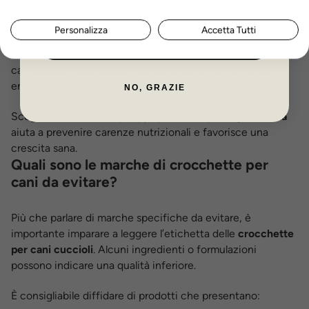
La dimensione del croccantino è importante: i cuccioli di
Personalizza
Accetta Tutti
taglia piccola hanno mandibole più delicate e necessitano
ISCRIVITI ORA
di crocchette facili da masticare. Inoltre, il metabolismo dei
cani piccoli è più veloce, quindi serve un alimento più
energetico.
NO, GRAZIE
Scegliere
crocchette puppy specifiche per taglia ed età
aiuta a prevenire carenze nutrizionali e favorisce una
crescita sana.
Quali sono le marche di crocchette per
cani da evitare?
Più che parlare di marche specifiche da evitare, è
importante imparare a leggere l’etichetta delle
crocchette
per cani cuccioli
. Alcuni ingredienti o formulazioni
possono indicare una qualità inferiore.
È consigliabile diffidare di prodotti che presentano: