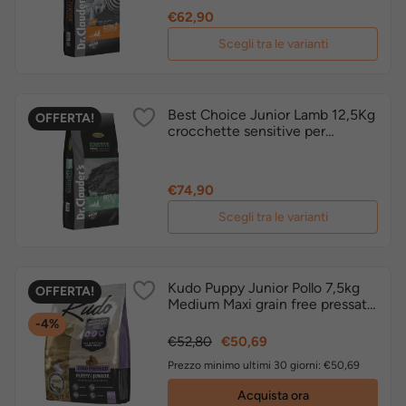
Prezzo
€62,90
Scegli tra le varianti
Best Choice Junior Lamb 12,5Kg
OFFERTA!
crocchette sensitive per
cuccioli
Prezzo
€74,90
Scegli tra le varianti
Kudo Puppy Junior Pollo 7,5kg
OFFERTA!
Medium Maxi grain free pressato
a freddo
-4%
Prezzo
Prezzo
€52,80
€50,69
base
Prezzo minimo ultimi 30 giorni: €50,69
Acquista ora