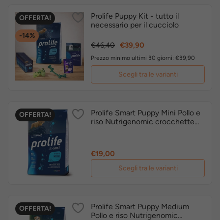
Prolife Puppy Kit - tutto il
OFFERTA!
necessario per il cucciolo
-14%
Prezzo
Prezzo
€46,40
€39,90
base
Prezzo minimo ultimi 30 giorni: €39,90
Scegli tra le varianti
Prolife Smart Puppy Mini Pollo e
OFFERTA!
riso Nutrigenomic crocchette
cucciolo
Prezzo
€19,00
Scegli tra le varianti
Prolife Smart Puppy Medium
OFFERTA!
Pollo e riso Nutrigenomic