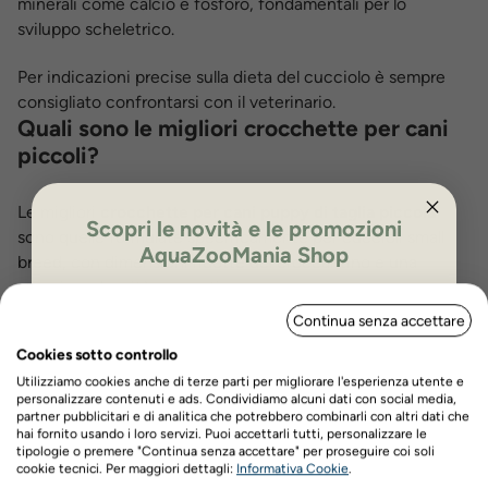
minerali come calcio e fosforo, fondamentali per lo
sviluppo scheletrico.
Per indicazioni precise sulla dieta del cucciolo è sempre
consigliato confrontarsi con il veterinario.
Quali sono le migliori crocchette per cani
piccoli?
Le migliori
crocchette per cani puppy di taglia piccola
Scopri le novità e le promozioni
sono quelle formulate specificamente per cuccioli small
AquaZooMania Shop
breed, con dimensioni ridotte del croccantino e una
maggiore densità energetica.
ISCRIVITI PER OTTENERE IL 5%
Continua senza accettare
DI SCONTO
Un buon alimento per cuccioli dovrebbe avere:
Cookies sotto controllo
carne o pesce come primo ingrediente
Utilizziamo cookies anche di terze parti per migliorare l'esperienza utente e
personalizzare contenuti e ads. Condividiamo alcuni dati con social media,
proteine di alta qualità
partner pubblicitari e di analitica che potrebbero combinarli con altri dati che
grassi essenziali come Omega-3 e Omega-6
hai fornito usando i loro servizi. Puoi accettarli tutti, personalizzare le
tipologie o premere "Continua senza accettare" per proseguire coi soli
vitamine e minerali bilanciati
Nome
Cognome
cookie tecnici. Per maggiori dettagli:
Informativa Cookie
.
assenza di zuccheri e coloranti artificiali