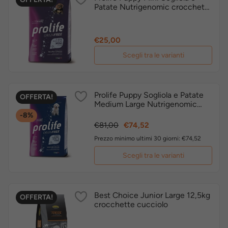
Patate Nutrigenomic crocchette
cucciolo grain free
Prezzo
€25,00
Scegli tra le varianti
Prolife Puppy Sogliola e Patate
OFFERTA!
Medium Large Nutrigenomic
crocchette cucciolo grain free
-8%
Prezzo
Prezzo
€81,00
€74,52
base
Prezzo minimo ultimi 30 giorni: €74,52
Scegli tra le varianti
Best Choice Junior Large 12,5kg
OFFERTA!
crocchette cucciolo