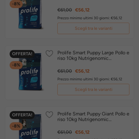
crocchette cucciolo
-8%
Prezzo
Prezzo
€61,00
€56,12
base
Prezzo minimo ultimi 30 giorni: €56,12
Scegli tra le varianti
Prolife Smart Puppy Large Pollo e
OFFERTA!
riso 10kg Nutrigenomic
crocchette cucciolo
-8%
Prezzo
Prezzo
€61,00
€56,12
base
Prezzo minimo ultimi 30 giorni: €56,12
Scegli tra le varianti
Prolife Smart Puppy Giant Pollo e
OFFERTA!
riso 10kg Nutrigenomic
crocchette cucciolo
-8%
Prezzo
Prezzo
€61,00
€56,12
base