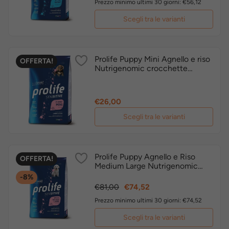
Prezzo minimo ultimi 30 giorni: €56,12
Scegli tra le varianti
Prolife Puppy Mini Agnello e riso
OFFERTA!
Nutrigenomic crocchette
cucciolo sensitive
Prezzo
€26,00
Scegli tra le varianti
Prolife Puppy Agnello e Riso
OFFERTA!
Medium Large Nutrigenomic
crocchette cucciolo sensitive
-8%
Prezzo
Prezzo
€81,00
€74,52
base
Prezzo minimo ultimi 30 giorni: €74,52
Scegli tra le varianti