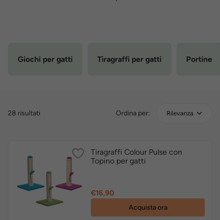
Giochi per gatti
Tiragraffi per gatti
Portine
28 risultati
Ordina per:
Rilevanza
Tiragraffi Colour Pulse con
Topino per gatti
Prezzo
€16,90
Acquista ora