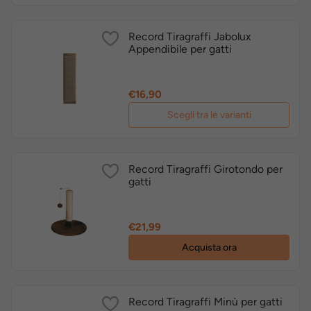
Record Tiragraffi Jabolux
Appendibile per gatti
Prezzo
€16,90
Scegli tra le varianti
Record Tiragraffi Girotondo per
gatti
Prezzo
€21,99
Acquista ora
Record Tiragraffi Minù per gatti