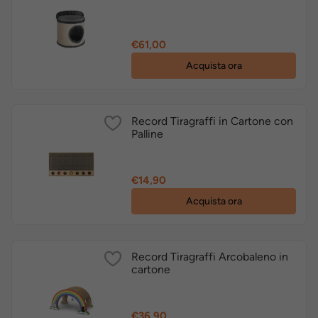
Prezzo
€61,00
Acquista ora
Record Tiragraffi in Cartone con
Palline
Prezzo
€14,90
Acquista ora
Record Tiragraffi Arcobaleno in
cartone
Prezzo
€36,90