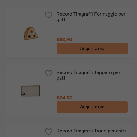
Record Tiragraffi Formaggio per
gatti
Prezzo
€92,90
Acquista ora
Record Tiragraffi Tappeto per
gatti
Prezzo
€24,50
Acquista ora
Record Tiragraffi Trono per gatti