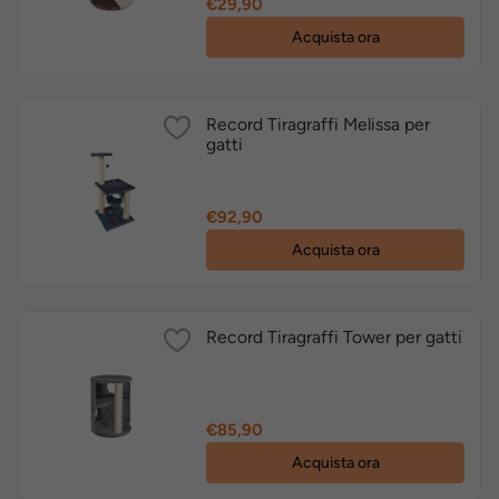
Prezzo
€29,90
Acquista ora
Record Tiragraffi Melissa per
gatti
Prezzo
€92,90
Acquista ora
Record Tiragraffi Tower per gatti
Prezzo
€85,90
Acquista ora