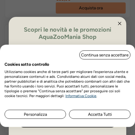
Acquista ora
Scopri le novità e le promozioni
Record Tiragraffi Giardino per
AquaZooMania Shop
gatti
ISCRIVITI PER OTTENERE IL 5%
Continua senza accettare
DI SCONTO
Prezzo
€73,50
Cookies sotto controllo
Acquista ora
Utilizziamo cookies anche di terze parti per migliorare l'esperienza utente e
personalizzare contenuti e ads. Condividiamo alcuni dati con social media,
partner pubblicitari e di analitica che potrebbero combinarli con altri dati che
hai fornito usando i loro servizi. Puoi accettarli tutti, personalizzare le
Record Tiragraffi Geranio per
tipologie o premere "Continua senza accettare" per proseguire coi soli
Nome
Cognome
gatti
cookie tecnici. Per maggiori dettagli:
Informativa Cookie
.
Prezzo
€58,90
Personalizza
Accetta Tutti
ISCRIVITI ORA
Acquista ora