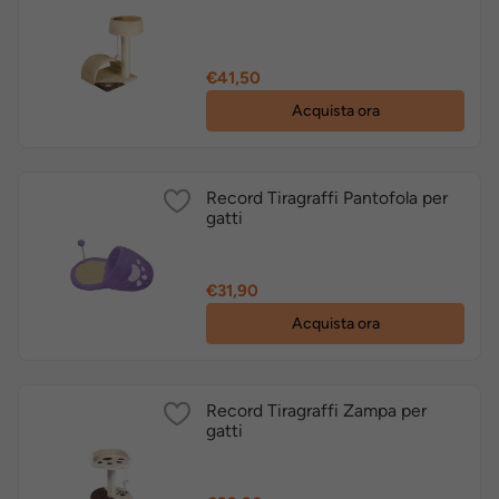
Prezzo
€41,50
Acquista ora
Record Tiragraffi Pantofola per
gatti
Prezzo
€31,90
Acquista ora
Record Tiragraffi Zampa per
gatti