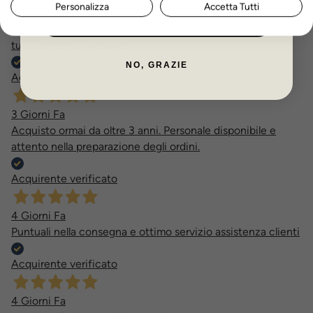
Personalizza
Accetta Tutti
ISCRIVITI ORA
Oggi
tutto perfetto e veloce!
NO, GRAZIE
Acquirente verificato
3 Giorni Fa
Acquisto ormai da oltre 3 anni. Personale disponibile e
attento nella preparazione degli ordini.
Acquirente verificato
4 Giorni Fa
Puntuali nella consegna e ottimo servizio assistenza clienti
Acquirente verificato
4 Giorni Fa