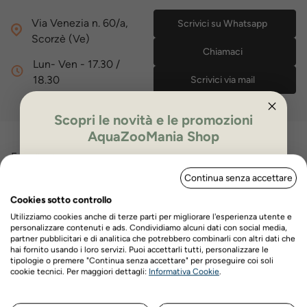
Via Venezia n. 60/a,
Scrivici su Whatsapp
Scorzè (Ve)
Chiamaci
Lun- Ven - 17.30 /
18.30
Scrivici via mail
Scopri le novità e le promozioni
AquaZooMania Shop
Eccellente
ISCRIVITI PER OTTENERE IL 5%
Continua senza accettare
DI SCONTO
4,7
/5
Cookies sotto controllo
8.187
Utilizziamo cookies anche di terze parti per migliorare l'esperienza utente e
recensioni
personalizzare contenuti e ads. Condividiamo alcuni dati con social media,
partner pubblicitari e di analitica che potrebbero combinarli con altri dati che
hai fornito usando i loro servizi. Puoi accettarli tutti, personalizzare le
tipologie o premere "Continua senza accettare" per proseguire coi soli
Le nostre recensioni a 4 e 5 stelle.
Nome
Cognome
cookie tecnici. Per maggiori dettagli:
Informativa Cookie
.
Clicca qui per leggerle tutte >
Precedente
Successivo