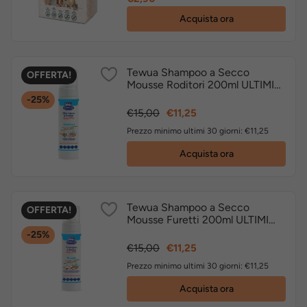
Acquista ora
Tewua Shampoo a Secco
OFFERTA!
Mousse Roditori 200ml ULTIMI
PEZZI
-25%
Prezzo
Prezzo
€15,00
€11,25
base
Prezzo minimo ultimi 30 giorni: €11,25
Acquista ora
Tewua Shampoo a Secco
OFFERTA!
Mousse Furetti 200ml ULTIMI
PEZZI
-25%
Prezzo
Prezzo
€15,00
€11,25
base
Prezzo minimo ultimi 30 giorni: €11,25
Acquista ora