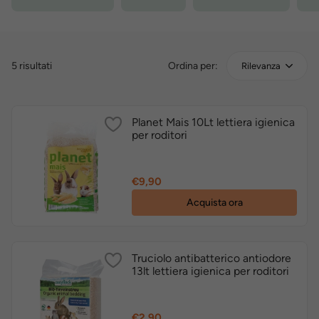
5 risultati
Ordina per:
Rilevanza
Planet Mais 10Lt lettiera igienica
per roditori
Prezzo
€9,90
Acquista ora
Truciolo antibatterico antiodore
13lt lettiera igienica per roditori
Prezzo
€2,90