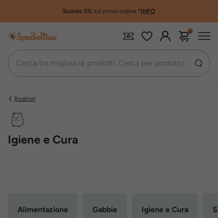
Sconto 5%
sul primo ordine
*
INFO
0
Roditori
Igiene e Cura
Alimentazione
Gabbie
Igiene e Cura
S