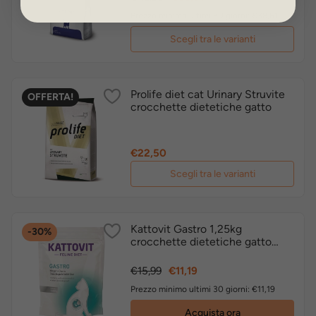
base
Prezzo minimo ultimi 30 giorni: €38,61
Scegli tra le varianti
Prolife diet cat Urinary Struvite
OFFERTA!
crocchette dietetiche gatto
Prezzo
€22,50
Scegli tra le varianti
Kattovit Gastro 1,25kg
-30%
crocchette dietetiche gatto
feline diet ULTIMI PEZZI
Prezzo
Prezzo
€15,99
€11,19
base
Prezzo minimo ultimi 30 giorni: €11,19
Acquista ora