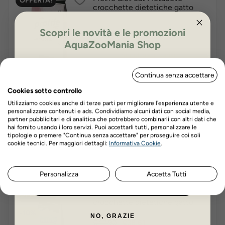
OFFERTA!
crocchette dietetiche gatto
Scopri le novità e le promozioni
Prezzo
€20,50
AquaZooMania Shop
Scegli tra le varianti
ISCRIVITI PER OTTENERE IL 5%
Continua senza accettare
DI SCONTO
Cookies sotto controllo
Prolife diet cat Renal Sensitive
OFFERTA!
crocchette dietetiche gatto
Utilizziamo cookies anche di terze parti per migliorare l'esperienza utente e
personalizzare contenuti e ads. Condividiamo alcuni dati con social media,
-20%
partner pubblicitari e di analitica che potrebbero combinarli con altri dati che
Prezzo
Prezzo
€64,00
€51,20
hai fornito usando i loro servizi. Puoi accettarli tutti, personalizzare le
base
tipologie o premere "Continua senza accettare" per proseguire coi soli
Prezzo minimo ultimi 30 giorni: €51,20
Nome
Cognome
cookie tecnici. Per maggiori dettagli:
Informativa Cookie
.
Scegli tra le varianti
Personalizza
Accetta Tutti
ISCRIVITI ORA
Vet Life Farmina UltraHypo
OFFERTA!
crocchette dietetiche gatto
-10%
NO, GRAZIE
Prezzo
Prezzo
€42,90
€38,61