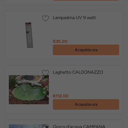
Lampadina UV 9 watt
Prezzo
€35,00
Acquista ora
Laghetto CALDONAZZO
Prezzo
€112,00
Acquista ora
Gioco d'acqua CAMPANA