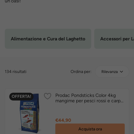
un’oasi!
Alimentazione e Cura del Laghetto
Accessori per 
134 risultati
Ordina per:
Rilevanza
Prodac Pondsticks Color 4kg
OFFERTA!
mangime per pesci rossi e carpe
koi
Prezzo
€44,90
Acquista ora