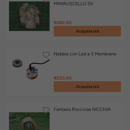
MINIRUSCELLO SX
Prezzo
€280,00
Acquista ora
Nebbia con Led a 3 Membrane
Prezzo
€220,00
Acquista ora
Fantasia Rocciosa NICCHIA