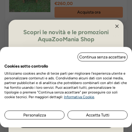
Prezzo
€260,00
Acquista ora
Scopri le novità e le promozioni
Newa Jet Pond 400 pompa per
AquaZooMania Shop
laghetti
ISCRIVITI PER OTTENERE IL 5%
Continua senza accettare
DI SCONTO
Prezzo
€49,99
Cookies sotto controllo
Acquista ora
Utilizziamo cookies anche di terze parti per migliorare l'esperienza utente e
personalizzare contenuti e ads. Condividiamo alcuni dati con social media,
partner pubblicitari e di analitica che potrebbero combinarli con altri dati che
hai fornito usando i loro servizi. Puoi accettarli tutti, personalizzare le
Oase Pompa Aquarius Fountain
tipologie o premere "Continua senza accettare" per proseguire coi soli
Nome
Cognome
Set 4000
cookie tecnici. Per maggiori dettagli:
Informativa Cookie
.
Personalizza
Accetta Tutti
Prezzo
€192,00
ISCRIVITI ORA
Acquista ora