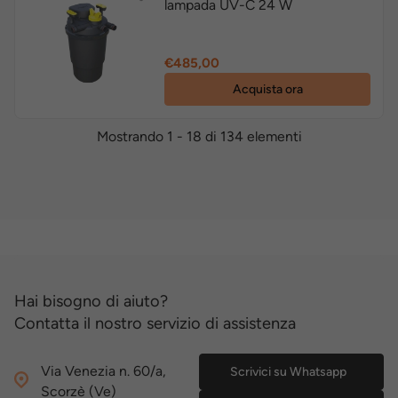
lampada UV-C 24 W
Prezzo
€485,00
Acquista ora
Mostrando 1 - 18 di 134 elementi
Hai bisogno di aiuto?
Contatta il nostro servizio di assistenza
Via Venezia n. 60/a,
Scrivici su Whatsapp
Scorzè (Ve)