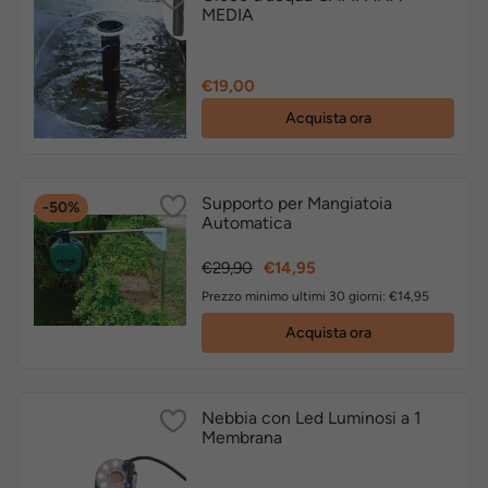
MEDIA
Prezzo
€19,00
Acquista ora
Supporto per Mangiatoia
-50%
Automatica
Prezzo
Prezzo
€29,90
€14,95
base
Prezzo minimo ultimi 30 giorni: €14,95
Acquista ora
Nebbia con Led Luminosi a 1
Membrana