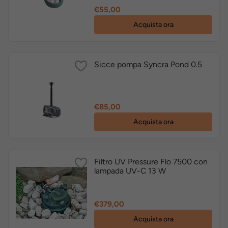
Prezzo
€55,00
Acquista ora
Sicce pompa Syncra Pond 0.5
Prezzo
€85,00
Acquista ora
Filtro UV Pressure Flo 7500 con
lampada UV-C 13 W
Prezzo
€379,00
Acquista ora