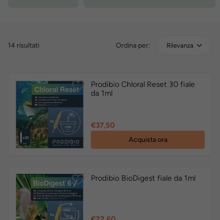
14 risultati
Ordina per:
Rilevanza
Prodibio Chloral Reset 30 fiale
da 1ml
Prezzo
€37,50
Acquista ora
Prodibio BioDigest fiale da 1ml
Prezzo
€22,60