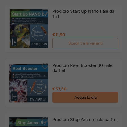
Prodibio Start Up Nano fiale da
1ml
Prezzo
€11,90
Scegli tra le varianti
Prodibio Reef Booster 30 fiale
da 1ml
Prezzo
€53,60
Acquista ora
Prodibio Stop Ammo fiale da 1ml