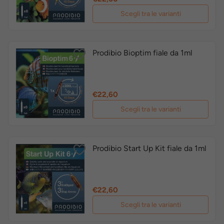
Scegli tra le varianti
Prodibio Bioptim fiale da 1ml
Prezzo
€22,60
Scegli tra le varianti
Prodibio Start Up Kit fiale da 1ml
Prezzo
€22,60
Scegli tra le varianti