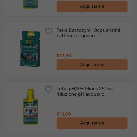
Acquista ora
Tetra Bactozym 10cps enzimi
batterici acquario
Prezzo
€12,90
Acquista ora
Tetra pH/KH Minus 250ml
riduzione pH acquario
Prezzo
€13,90
Acquista ora