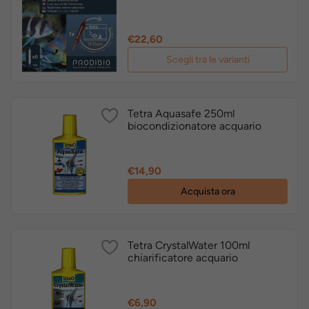
Prezzo
€22,60
Scegli tra le varianti
Tetra Aquasafe 250ml
biocondizionatore acquario
Prezzo
€14,90
Acquista ora
Tetra CrystalWater 100ml
chiarificatore acquario
Prezzo
€6,90