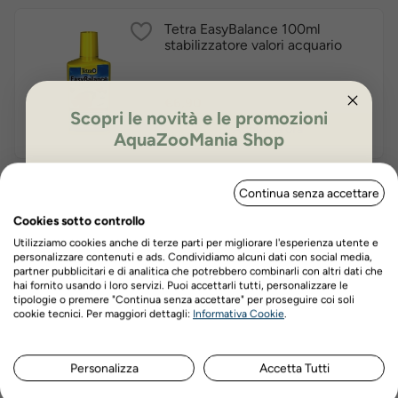
Tetra EasyBalance 100ml
stabilizzatore valori acquario
Prezzo
€6,90
Scopri le novità e le promozioni
Acquista ora
AquaZooMania Shop
ISCRIVITI PER OTTENERE IL 5%
Continua senza accettare
DI SCONTO
Tetra AlguMin 100ml antialghe
acquario
Cookies sotto controllo
Utilizziamo cookies anche di terze parti per migliorare l'esperienza utente e
personalizzare contenuti e ads. Condividiamo alcuni dati con social media,
Prezzo
€8,50
partner pubblicitari e di analitica che potrebbero combinarli con altri dati che
hai fornito usando i loro servizi. Puoi accettarli tutti, personalizzare le
Acquista ora
tipologie o premere "Continua senza accettare" per proseguire coi soli
Nome
Cognome
cookie tecnici. Per maggiori dettagli:
Informativa Cookie
.
Tetra Plantamin 250ml
Personalizza
Accetta Tutti
fertilizzante piante acquario
ISCRIVITI ORA