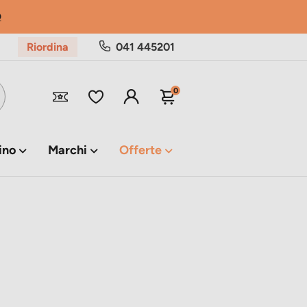
Riordina
041 445201
0
ino
Marchi
Offerte