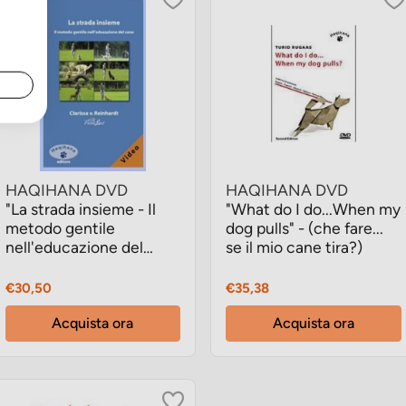
HAQIHANA DVD
HAQIHANA DVD
"La strada insieme - Il
"What do I do...When my
metodo gentile
dog pulls" - (che fare...
nell'educazione del
se il mio cane tira?)
cane"
Prezzo
Prezzo
€30,50
€35,38
Acquista ora
Acquista ora