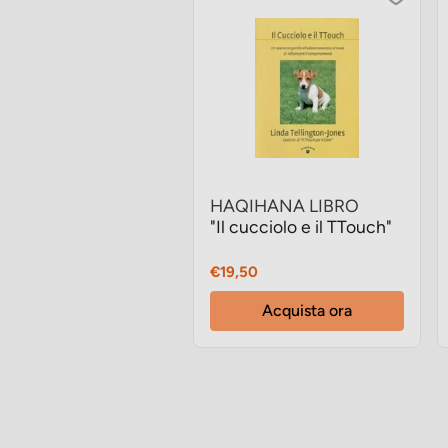
HAQIHANA LIBRO
"Il cucciolo e il TTouch"
Prezzo
€19,50
Acquista ora