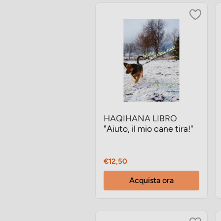
HAQIHANA LIBRO
"Aiuto, il mio cane tira!"
Prezzo
€12,50
Acquista ora