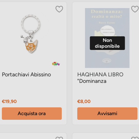
Non
disponibile
Portachiavi Abissino
HAQHIANA LIBRO
"Dominanza
Prezzo
Prezzo
€19,90
€8,00
Acquista ora
Avvisami