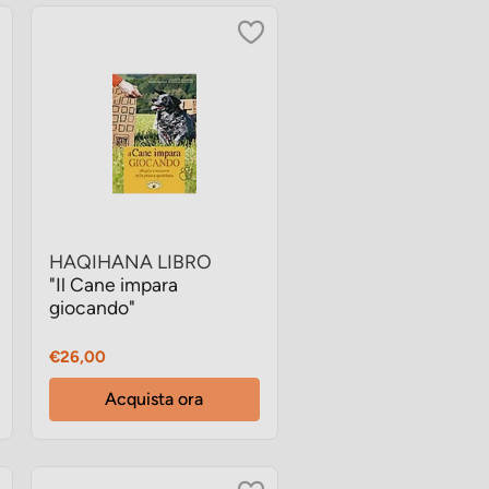
HAQIHANA LIBRO
"Il Cane impara
giocando"
Prezzo
€26,00
Acquista ora