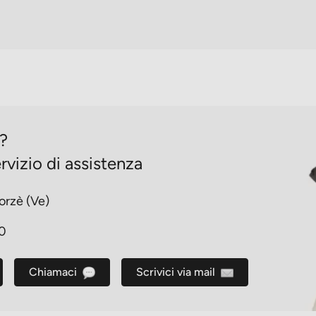
o?
rvizio di assistenza
orzè (Ve)
30
Chiamaci
Scrivici via mail