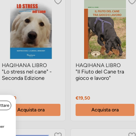
HAQIHANA LIBRO
HAQIHANA LIBRO
"Lo stress nel cane" -
"Il Fiuto del Cane tra
Seconda Edizione
gioco e lavoro"
Prezzo
Prezzo
€18,50
€19,50
ttare
Acquista ora
Acquista ora
ner