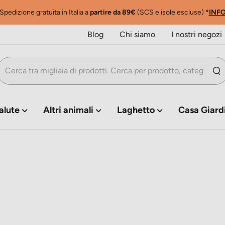
Sconto 5%
sul primo ordine
*
INFO
Blog
Chi siamo
I nostri negozi
alute
Altri animali
Laghetto
Casa Giard