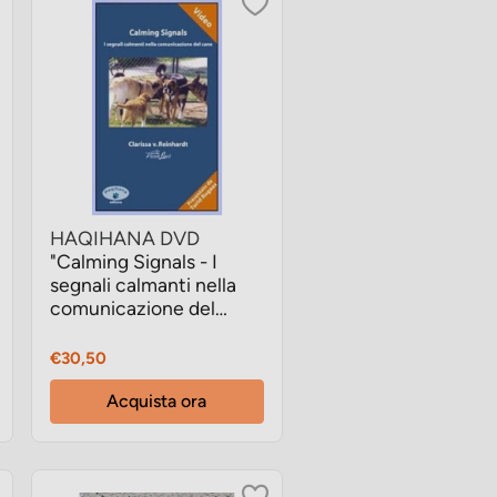
HAQIHANA DVD
"Calming Signals - I
segnali calmanti nella
comunicazione del
cane"
Prezzo
€30,50
Acquista ora