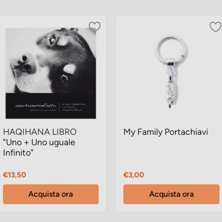
HAQIHANA LIBRO
My Family Portachiavi
"Uno + Uno uguale
Infinito"
Prezzo
Prezzo
€13,50
€3,00
Acquista ora
Acquista ora