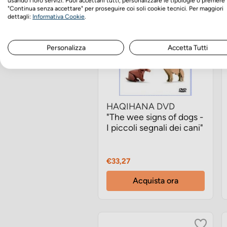
usando i loro servizi. Puoi accettarli tutti, personalizzare le tipologie o premere
"Continua senza accettare" per proseguire coi soli cookie tecnici. Per maggiori
dettagli:
Informativa Cookie
.
Personalizza
Accetta Tutti
HAQIHANA DVD
"The wee signs of dogs -
I piccoli segnali dei cani"
Prezzo
€33,27
Acquista ora