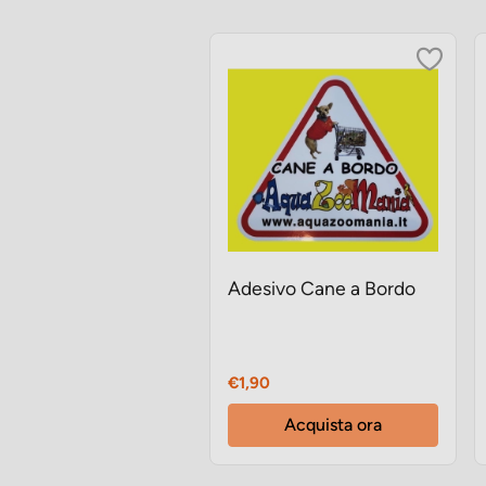
Adesivo Cane a Bordo
Prezzo
€1,90
Acquista ora