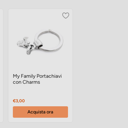
My Family Portachiavi
con Charms
Prezzo
€3,00
Acquista ora