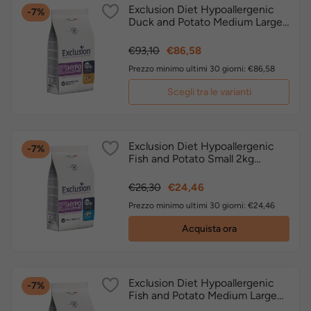
Exclusion Diet Hypoallergenic
-7%
Duck and Potato Medium Large
crocchette dietetiche cane
Prezzo
Prezzo
€93,10
€86,58
base
Prezzo minimo ultimi 30 giorni: €86,58
Scegli tra le varianti
Exclusion Diet Hypoallergenic
-7%
Fish and Potato Small 2kg
crocchette dietetiche cane
Prezzo
Prezzo
€26,30
€24,46
base
Prezzo minimo ultimi 30 giorni: €24,46
Acquista ora
Exclusion Diet Hypoallergenic
-7%
Fish and Potato Medium Large
crocchette dietetiche cane