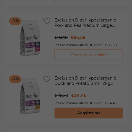
Exclusion Diet Hypoallergenic
-7%
Pork and Pea Medium Large
crocchette dietetiche cane
Prezzo
Prezzo
€93,10
€86,58
base
Prezzo minimo ultimi 30 giorni: €86,58
Scegli tra le varianti
Exclusion Diet Hypoallergenic
-7%
Duck and Potato Small 2kg
crocchette dietetiche cane
Prezzo
Prezzo
€26,30
€24,46
base
Prezzo minimo ultimi 30 giorni: €24,46
Acquista ora