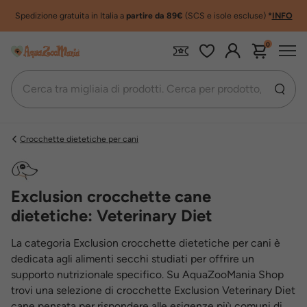
Spedizione gratuita in Italia a
partire da 89€
(SCS e isole escluse)
*
INFO
0
Crocchette dietetiche per cani
Exclusion crocchette cane
dietetiche: Veterinary Diet
La categoria Exclusion crocchette dietetiche per cani è
dedicata agli alimenti secchi studiati per offrire un
supporto nutrizionale specifico. Su AquaZooMania Shop
trovi una selezione di crocchette Exclusion Veterinary Diet
cane pensata per rispondere alle esigenze più comuni di