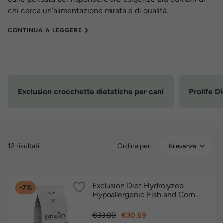
chi cerca un’alimentazione mirata e di qualità.
CONTINUA A LEGGERE
Exclusion crocchette dietetiche per cani
Prolife D
12 risultati
Ordina per:
Rilevanza
Exclusion Diet Hydrolyzed
-7%
Hypoallergenic Fish and Corn
Starch Small 2kg crocchette
dietetiche cane
Prezzo
Prezzo
€33,00
€30,69