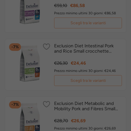
Prezzo
Prezzo
€93,10
€86,58
base
Prezzo minimo ultimi 30 giorni: €86,58
Scegli tra le varianti
Exclusion Diet Intestinal Pork
-7%
and Rice Small crocchette
dietetiche cane
Prezzo
Prezzo
€26,30
€24,46
base
Prezzo minimo ultimi 30 giorni: €24,46
Scegli tra le varianti
Exclusion Diet Metabolic and
-7%
Mobility Pork and Fibres Small
crocchette dietetiche cane
Prezzo
Prezzo
€28,70
€26,69
base
Prezzo minimo ultimi 30 giorni: €26,69