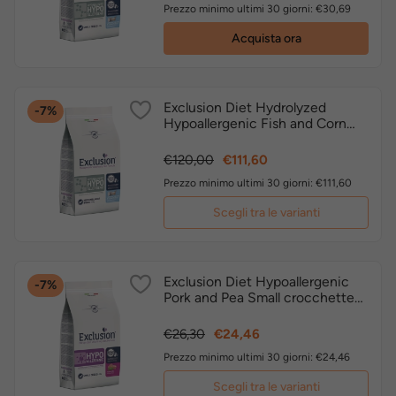
base
Prezzo minimo ultimi 30 giorni: €30,69
Acquista ora
Exclusion Diet Hydrolyzed
-7%
Hypoallergenic Fish and Corn
Starch Medium Large
crocchette dietetiche cane
Prezzo
Prezzo
€120,00
€111,60
base
Prezzo minimo ultimi 30 giorni: €111,60
Scegli tra le varianti
Exclusion Diet Hypoallergenic
-7%
Pork and Pea Small crocchette
dietetiche cane
Prezzo
Prezzo
€26,30
€24,46
base
Prezzo minimo ultimi 30 giorni: €24,46
Scegli tra le varianti