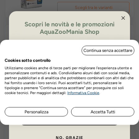
Scegli tra le varianti
Scopri le novità e le promozioni
AquaZooMania Shop
Exclusion Diet Metabolic and
-7%
Mobility Pork and Fibres Medium
Large crocchette dietetiche
ISCRIVITI PER OTTENERE IL 5%
cane
Prezzo
Prezzo
€102,30
€95,14
Continua senza accettare
DI SCONTO
base
Prezzo minimo ultimi 30 giorni: €95,14
Cookies sotto controllo
Utilizziamo cookies anche di terze parti per migliorare l'esperienza utente e
Scegli tra le varianti
personalizzare contenuti e ads. Condividiamo alcuni dati con social media,
partner pubblicitari e di analitica che potrebbero combinarli con altri dati che
hai fornito usando i loro servizi. Puoi accettarli tutti, personalizzare le
tipologie o premere "Continua senza accettare" per proseguire coi soli
Nome
Cognome
Exclusion Diet Intestinal Pork
cookie tecnici. Per maggiori dettagli:
Informativa Cookie
.
-7%
and Rice Medium Large
crocchette dietetiche cane
Prezzo
Prezzo
€93,10
€86,58
Personalizza
Accetta Tutti
base
ISCRIVITI ORA
Prezzo minimo ultimi 30 giorni: €86,58
Scegli tra le varianti
NO, GRAZIE