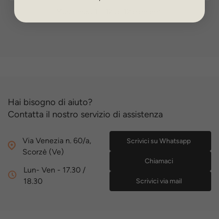
Mostrando 1 - 12 di 12 elementi
Hai bisogno di aiuto?
Contatta il nostro servizio di assistenza
Via Venezia n. 60/a,
Scrivici su Whatsapp
Scorzè (Ve)
Chiamaci
Lun- Ven - 17.30 /
18.30
Scrivici via mail