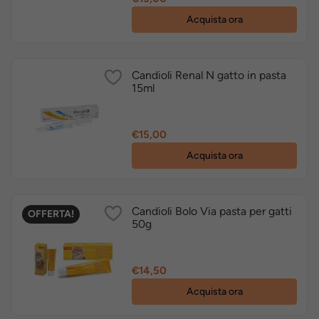
Acquista ora
Candioli Renal N gatto in pasta
15ml
Prezzo
€15,00
Acquista ora
Candioli Bolo Via pasta per gatti
OFFERTA!
50g
Prezzo
€14,50
Acquista ora