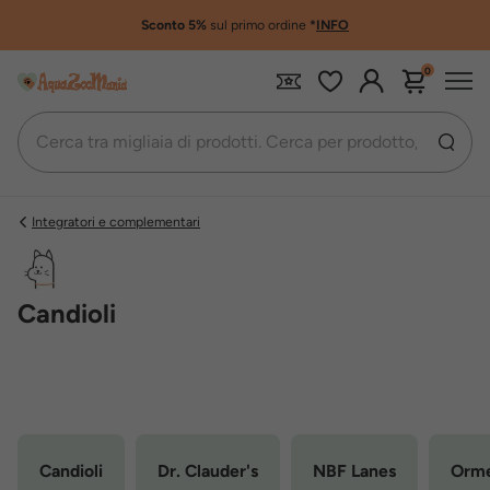
Sconto 5%
sul primo ordine
*
INFO
0
Integratori e complementari
Candioli
Candioli
Dr. Clauder's
NBF Lanes
Orme