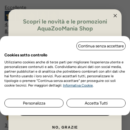
Eccellente
Scopri le novità e le promozioni
4,7
/5
AquaZooMania Shop
8.185
recensioni
ISCRIVITI PER OTTENERE IL 5%
Continua senza accettare
DI SCONTO
Le nostre recensioni a 4 e 5 stelle.
Cookies sotto controllo
Clicca qui per leggerle tutte >
Utilizziamo cookies anche di terze parti per migliorare l'esperienza utente e
Precedente
Successivo
personalizzare contenuti e ads. Condividiamo alcuni dati con social media,
partner pubblicitari e di analitica che potrebbero combinarli con altri dati che
hai fornito usando i loro servizi. Puoi accettarli tutti, personalizzare le
tipologie o premere "Continua senza accettare" per proseguire coi soli
3 Giorni Fa
Nome
Cognome
cookie tecnici. Per maggiori dettagli:
Informativa Cookie
.
Acquisto ormai da oltre 3 anni. Personale disponibile e
attento nella preparazione degli ordini.
Personalizza
Accetta Tutti
Acquirente verificato
ISCRIVITI ORA
3 Giorni Fa
NO, GRAZIE