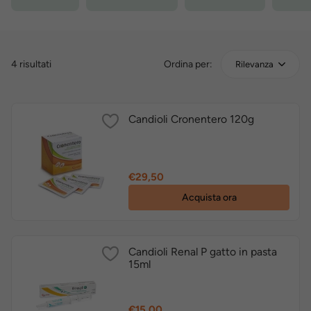
4 risultati
Ordina per:
Rilevanza
Candioli Cronentero 120g
Prezzo
€29,50
Acquista ora
Candioli Renal P gatto in pasta
15ml
Prezzo
€15,00