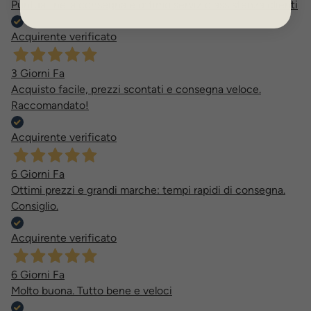
Puntuali nella consegna e ottimo servizio assistenza clienti
Acquirente verificato
3 Giorni Fa
Acquisto facile, prezzi scontati e consegna veloce.
Raccomandato!
Acquirente verificato
6 Giorni Fa
Ottimi prezzi e grandi marche: tempi rapidi di consegna.
Consiglio.
Acquirente verificato
6 Giorni Fa
Molto buona. Tutto bene e veloci