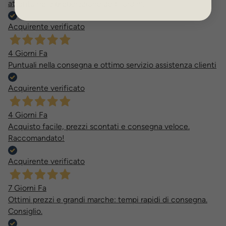
attento nella preparazione degli ordini.
Acquirente verificato
4 Giorni Fa
Puntuali nella consegna e ottimo servizio assistenza clienti
Acquirente verificato
4 Giorni Fa
Acquisto facile, prezzi scontati e consegna veloce.
Raccomandato!
Acquirente verificato
7 Giorni Fa
Ottimi prezzi e grandi marche: tempi rapidi di consegna.
Consiglio.