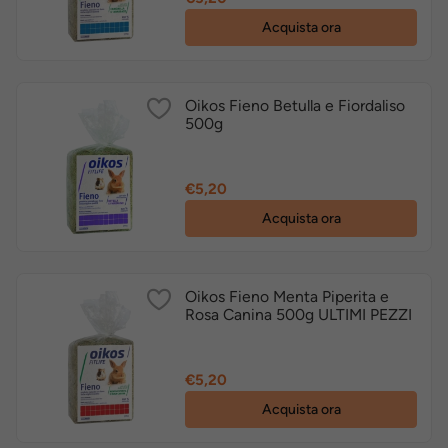
Acquista ora
Oikos Fieno Betulla e Fiordaliso
500g
Prezzo
€5,20
Acquista ora
Oikos Fieno Menta Piperita e
Rosa Canina 500g ULTIMI PEZZI
Prezzo
€5,20
Acquista ora