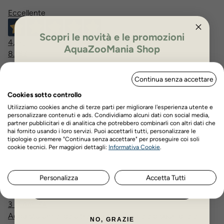
Eccellente
Scopri le novità e le promozioni
4,7
/5
AquaZooMania Shop
8.187
recensioni
ISCRIVITI PER OTTENERE IL 5%
Continua senza accettare
DI SCONTO
Le nostre recensioni a 4 e 5 stelle.
Cookies sotto controllo
Clicca qui per leggerle tutte >
Utilizziamo cookies anche di terze parti per migliorare l'esperienza utente e
Precedente
Successivo
personalizzare contenuti e ads. Condividiamo alcuni dati con social media,
partner pubblicitari e di analitica che potrebbero combinarli con altri dati che
hai fornito usando i loro servizi. Puoi accettarli tutti, personalizzare le
tipologie o premere "Continua senza accettare" per proseguire coi soli
Oggi
Nome
Cognome
cookie tecnici. Per maggiori dettagli:
Informativa Cookie
.
tutto perfetto e veloce!
Acquirente verificato
Personalizza
Accetta Tutti
ISCRIVITI ORA
3 Giorni Fa
Acquisto ormai da oltre 3 anni. Personale disponibile e
NO, GRAZIE