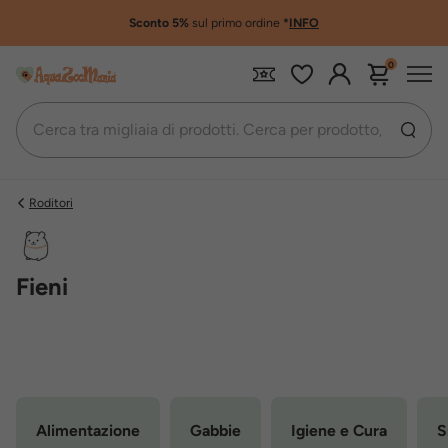
Sconto 5%
sul primo ordine
*
INFO
0
Roditori
Fieni
Alimentazione
Gabbie
Igiene e Cura
S