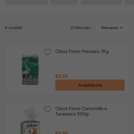
4 risultati
Ordina per:
Rilevanza
Oikos Fieno Pressato 1Kg
Prezzo
€3,50
Acquista ora
Oikos Fieno Camomilla e
Tarassaco 500g
Prezzo
€5,20