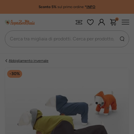
Sconto 5%
sul primo ordine
*
INFO
0
Abbigliamento invernale
-30%