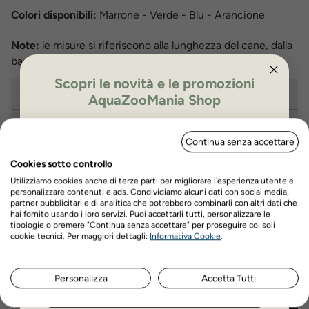
Colori disponibili:
Marrone - Verde - Blu - Arancione
Note:
le misure si riferiscono alla lunghezza del cane, dalla
base del collo all'attaccatura della coda
Scopri le novità e le promozioni
Dettagli del prodotto
AquaZooMania Shop
Recensioni prodotto
ISCRIVITI PER OTTENERE IL 5%
Continua senza accettare
DI SCONTO
Cookies sotto controllo
Utilizziamo cookies anche di terze parti per migliorare l'esperienza utente e
personalizzare contenuti e ads. Condividiamo alcuni dati con social media,
Hai bisogno di aiuto?
partner pubblicitari e di analitica che potrebbero combinarli con altri dati che
hai fornito usando i loro servizi. Puoi accettarli tutti, personalizzare le
Contatta il nostro servizio di assistenza
tipologie o premere "Continua senza accettare" per proseguire coi soli
Nome
Cognome
cookie tecnici. Per maggiori dettagli:
Informativa Cookie
.
Via Venezia n. 60/a,
Scrivici su Whatsapp
Scorzè (Ve)
Personalizza
Accetta Tutti
Chiamaci
ISCRIVITI ORA
Lun- Ven - 17.30 /