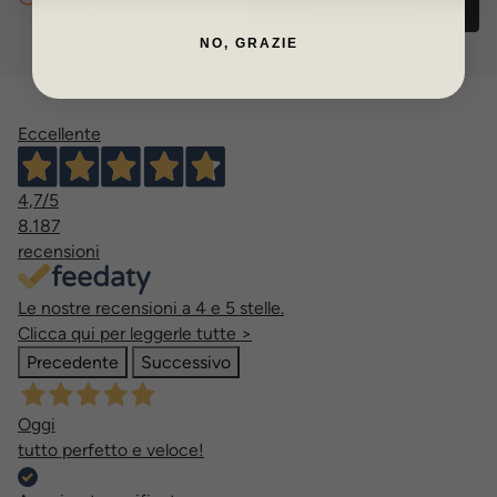
18.30
Scrivici via mail
NO, GRAZIE
Eccellente
4,7
/5
8.187
recensioni
Le nostre recensioni a 4 e 5 stelle.
Clicca qui per leggerle tutte >
Precedente
Successivo
Oggi
tutto perfetto e veloce!