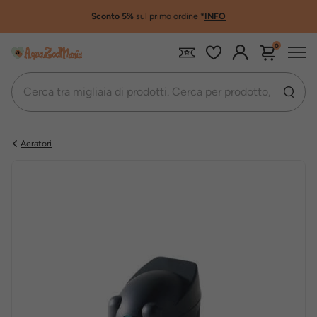
Sconto 5%
sul primo ordine
*
INFO
0
Aeratori