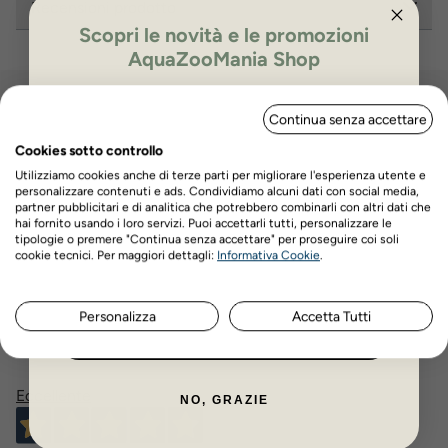
Recensioni prodotto
Scopri le novità e le promozioni
AquaZooMania Shop
ISCRIVITI PER OTTENERE IL 5%
Continua senza accettare
Hai bisogno di aiuto?
DI SCONTO
Contatta il nostro servizio di assistenza
Cookies sotto controllo
Utilizziamo cookies anche di terze parti per migliorare l'esperienza utente e
personalizzare contenuti e ads. Condividiamo alcuni dati con social media,
Via Venezia n. 60/a,
Scrivici su Whatsapp
partner pubblicitari e di analitica che potrebbero combinarli con altri dati che
Scorzè (Ve)
hai fornito usando i loro servizi. Puoi accettarli tutti, personalizzare le
tipologie o premere "Continua senza accettare" per proseguire coi soli
Chiamaci
Nome
Cognome
cookie tecnici. Per maggiori dettagli:
Informativa Cookie
.
Lun- Ven - 17.30 /
18.30
Scrivici via mail
Personalizza
Accetta Tutti
ISCRIVITI ORA
Eccellente
NO, GRAZIE