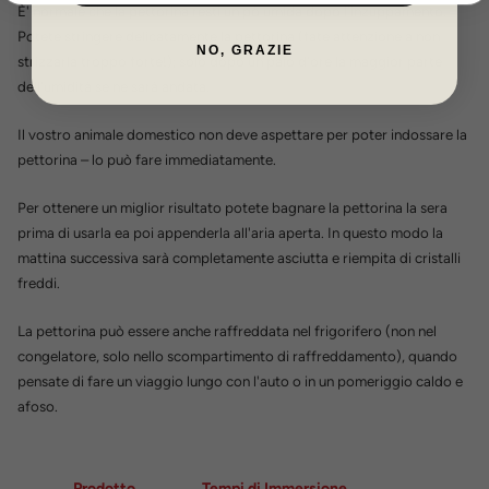
È' normale che la pettorina resti un pò umida dopo l'inzuppamento.
Potete stringere delicatamente la pettorina (fate attenzione a non
NO, GRAZIE
strizzarla troppo forte!); solo dopo un paio d'ore la maggior parte
dell'umidità se ne sarà andata.
Il vostro animale domestico non deve aspettare per poter indossare la
pettorina – lo può fare immediatamente.
Per ottenere un miglior risultato potete bagnare la pettorina la sera
prima di usarla ea poi appenderla all'aria aperta. In questo modo la
mattina successiva sarà completamente asciutta e riempita di cristalli
freddi.
La pettorina può essere anche raffreddata nel frigorifero (non nel
congelatore, solo nello scompartimento di raffreddamento), quando
pensate di fare un viaggio lungo con l'auto o in un pomeriggio caldo e
afoso.
Prodotto
Tempi di Immersione