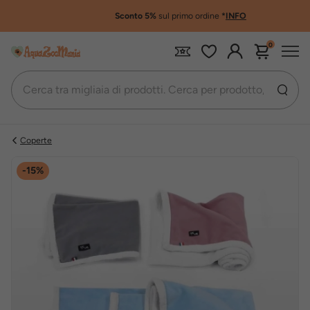
Sconto 5%
sul primo ordine
*
INFO
0
Coperte
-15%