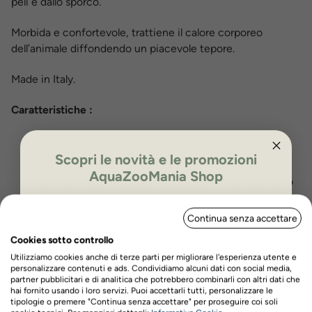
peli e dallo sporco.
Morbida e confortevole, trattiene il calore corporeo
dell’animale diffondendo un piacevole tepore.
Made in Italy.
Caratteristiche :
morbido pile microfibra;
Scopri le novità e le promozioni
isola efficacemente dalle superfici fredde;
AquaZooMania Shop
trattiene il calore corporeo dell’animale diffondendo
un piacevole tepore;
ISCRIVITI PER OTTENERE IL 5%
Made in Italy.
Continua senza accettare
DI SCONTO
Cookies sotto controllo
Misure disponibili :
75×50 cm - 100×65 cm - 140×85 cm
Utilizziamo cookies anche di terze parti per migliorare l'esperienza utente e
personalizzare contenuti e ads. Condividiamo alcuni dati con social media,
partner pubblicitari e di analitica che potrebbero combinarli con altri dati che
Colori disponibili :
Azzurro - Grigio - Rosa
hai fornito usando i loro servizi. Puoi accettarli tutti, personalizzare le
tipologie o premere "Continua senza accettare" per proseguire coi soli
Nome
Cognome