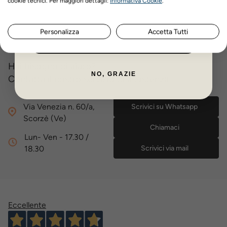
cookie tecnici. Per maggiori dettagli:
Informativa Cookie
.
Recensioni prodotto
Personalizza
Accetta Tutti
ISCRIVITI ORA
Hai bisogno di aiuto?
NO, GRAZIE
Contatta il nostro servizio di assistenza
Via Venezia n. 60/a,
Scrivici su Whatsapp
Scorzè (Ve)
Chiamaci
Lun- Ven - 17.30 /
18.30
Scrivici via mail
Eccellente