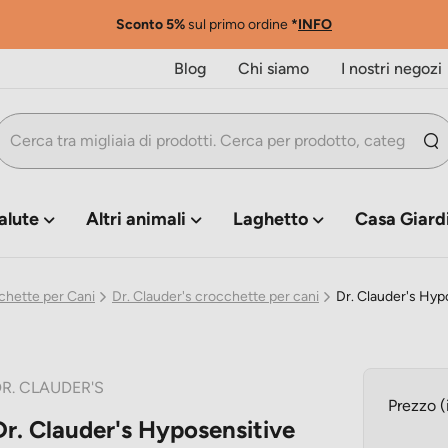
Sconto 5%
sul primo ordine
*
INFO
Blog
Chi siamo
I nostri negozi
alute
Altri animali
Laghetto
Casa Giard
chette per Cani
Dr. Clauder's crocchette per cani
Dr. Clauder's Hyp
R. CLAUDER'S
Prezzo (
Dr. Clauder's Hyposensitive