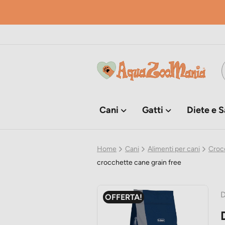
Cani
Gatti
Diete e S
Home
Cani
Alimenti per cani
Croc
crocchette cane grain free
D
OFFERTA!