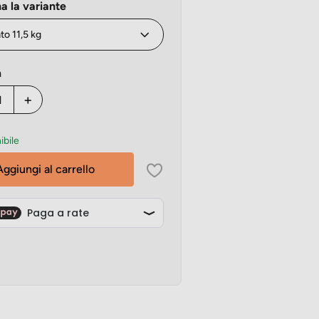
a la variante
à
+
ibile
Aggiungi al carrello