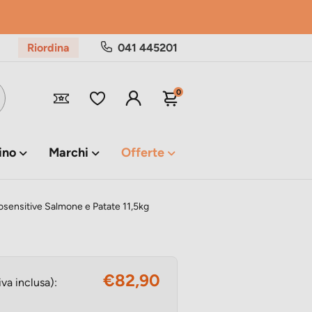
Riordina
041 445201
0
ino
Marchi
Offerte
osensitive Salmone e Patate 11,5kg
€82,90
iva inclusa):