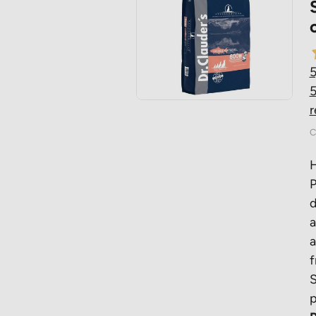
5
r
C
H
P
d
a
a
f
S
p