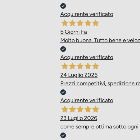
proteine 20%, materie grasse
Acquirente verificato
6 Giorni Fa
Additivi Alimentari/kg (nutri
Molto buona. Tutto bene e veloc
A13.500U, D3 1.350U, E 400 
nicotinico 20 mg, acido panto
Acquirente verificato
(calcio iodato) 2,70 mg, selen
propile)
24 Luglio 2026
Prezzi competitivi, spedizione 
Acquirente verificato
23 Luglio 2026
come sempre ottima sotto ogni