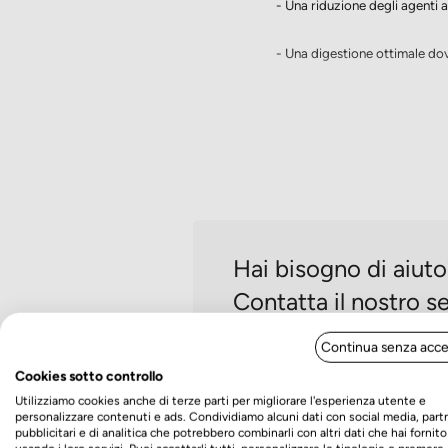
- Una riduzione degli agenti 
- Una digestione ottimale do
- Un rapporto equilibrato tra
- Acidi grassi insaturi (omega
- Presenza di fruttooligosacc
- Senza
cereali
Hai bisogno di aiut
- Senza granturco
Contatta il nostro se
- Senza conservanti
Continua senza acce
Via Venezia n. 60/a, Sc
Cookies sotto controllo
Lun- Ven - 17.30 / 18.
Utilizziamo cookies anche di terze parti per migliorare l'esperienza utente e
personalizzare contenuti e ads. Condividiamo alcuni dati con social media, part
pubblicitari e di analitica che potrebbero combinarli con altri dati che hai fornito
Con: