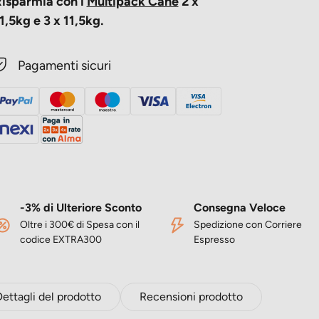
isparmia con i
Multipack Cane
2 x
1,5kg
e
3 x 11,5kg
.
Pagamenti sicuri
-3% di Ulteriore Sconto
Consegna Veloce
Oltre i 300€ di Spesa con il
Spedizione con Corriere
codice EXTRA300
Espresso
ettagli del prodotto
Recensioni prodotto