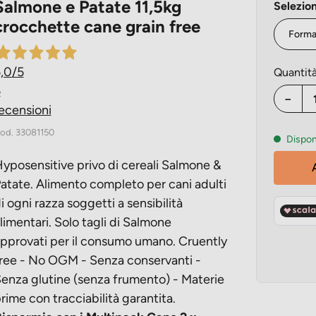
Salmone e Patate 11,5kg
Selezion
crocchette cane grain free
,0
/5
Quantit
5
−
ecensioni
od.
33081150
Dispon
yposensitive privo di cereali Salmone &
atate. Alimento completo per cani adulti
i ogni razza soggetti a sensibilità
limentari. Solo tagli di Salmone
pprovati per il consumo umano. Cruently
ree - No OGM - Senza conservanti -
enza glutine (senza frumento) - Materie
rime con tracciabilità garantita.