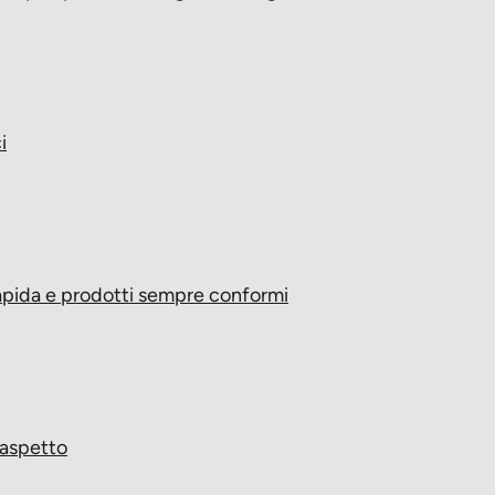
 10%, fibre
3%, ceneri 7,50%, calcio 1%, fosforo 0,90%, sodio 0.35%
menti, vitamine, oligoelementi, sali minerali:
i
mg, B1 3 mg, B2 6mg, B6 2 mg, B12 45 mcg, C 100 mg, biotina 200 mcg, aci
tenico18 mg, cloruro di colina 1.200 mg, solfato di rame 11,00 mg, solfato 
io (selenito di sodio) 0,20 mg Contiene antiossidanti (estratti di tocoferolo 
rapida e prodotti sempre conformi
 aspetto