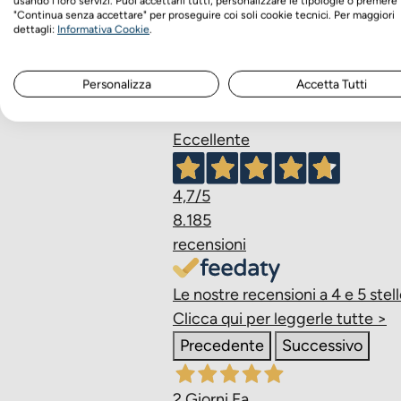
usando i loro servizi. Puoi accettarli tutti, personalizzare le tipologie o premere
Scrivici su Whatsapp
"Continua senza accettare" per proseguire coi soli cookie tecnici. Per maggiori
dettagli:
Informativa Cookie
.
- Sensitive Complex
Personalizza
Accetta Tutti
(Aumenta la protezione nei ca
Eccellente
4,7
/5
- Intestinal Support Complex
8.185
recensioni
(Favorisce una regolare dige
Le nostre recensioni a 4 e 5 stell
Clicca qui per leggerle tutte >
- Well Balanced Complex
Precedente
Successivo
(Garantisce l'equilibrio ener
2 Giorni Fa