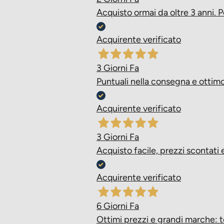
Acquisto ormai da oltre 3 anni. P
- Shiny Coat Complex
Acquirente verificato
(Rende il mantello brillante)
3 Giorni Fa
Puntuali nella consegna e ottimo 
Ingredienti:
Acquirente verificato
fecola di patate (58%), carne
3 Giorni Fa
grasso di pollame, cicoria in 
Acquisto facile, prezzi scontat
glucano), cloruro di sodio, ol
Acquirente verificato
Valori Nutrizionali:
6 Giorni Fa
Ottimi prezzi e grandi marche: t