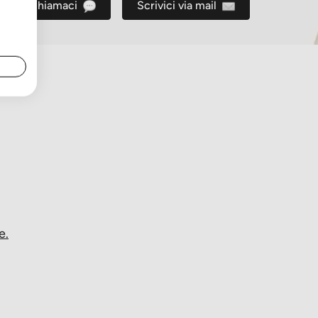
Chiamaci
Scrivici via mail
ni allergici
alle proteine)
stione)
e.
geticoproteico)