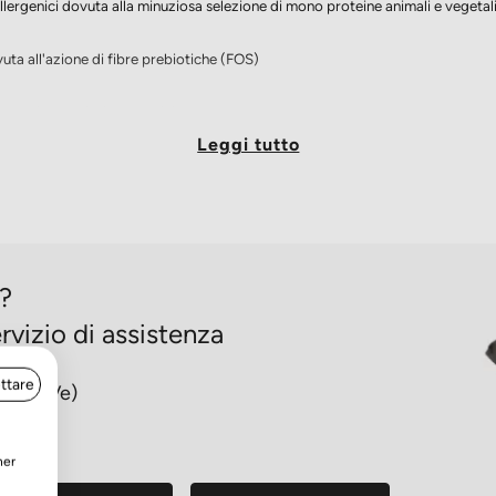
allergenici dovuta
alla minuziosa selezione di mono proteine
animali e vegetal
vuta
all'azione di fibre prebiotiche (FOS)
 proteine e valori
energetici
Leggi tutto
 3 e
omega 6) derivati da olio
di pesce e dall'olio di
noce
aridi per una
sana flora intestinale
o?
rvizio di assistenza
ttare
orzè (Ve)
30
ner