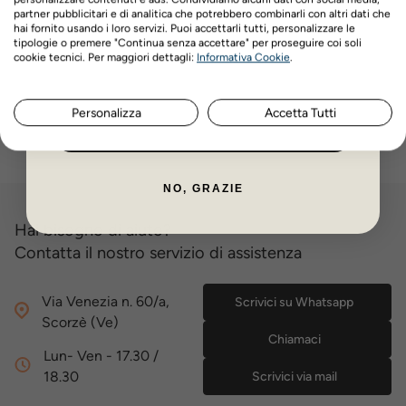
partner pubblicitari e di analitica che potrebbero combinarli con altri dati che
volta ogni 28giorni.
hai fornito usando i loro servizi. Puoi accettarli tutti, personalizzare le
Evitare il contatto con gli occhi e le mucose dell'animale.
tipologie o premere "Continua senza accettare" per proseguire coi soli
Nome
Cognome
Non lavare per almeno 3 giorni.
cookie tecnici. Per maggiori dettagli:
Informativa Cookie
.
GATTINI DA 2 a 6 MESI.
Personalizza
Accetta Tutti
ISCRIVITI ORA
NO, GRAZIE
Hai bisogno di aiuto?
Contatta il nostro servizio di assistenza
Via Venezia n. 60/a,
Scrivici su Whatsapp
Scorzè (Ve)
Chiamaci
Lun- Ven - 17.30 /
18.30
Scrivici via mail