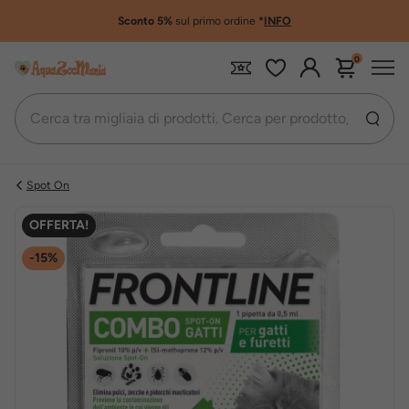
Sconto 5%
sul primo ordine
*
INFO
0
Spot On
OFFERTA!
-15%