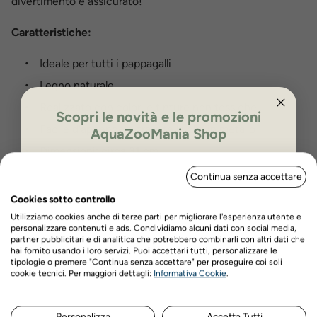
divertimento è assicurato!
Caratteristiche:
Ideale per tutti i pappagalli
Legno naturale
Realizzato con colori e tinture non tossiche
Scopri le novità e le promozioni
Facile d'appendere tramite la clip in metallo
AquaZooMania Shop
Dimensioni: circa 31 cm
ISCRIVITI PER OTTENERE IL 5%
Previene la noia
Continua senza accettare
DI SCONTO
Promuove il benessere fisico e psicologico
Cookies sotto controllo
Utilizziamo cookies anche di terze parti per migliorare l'esperienza utente e
personalizzare contenuti e ads. Condividiamo alcuni dati con social media,
Recensioni prodotto
partner pubblicitari e di analitica che potrebbero combinarli con altri dati che
hai fornito usando i loro servizi. Puoi accettarli tutti, personalizzare le
tipologie o premere "Continua senza accettare" per proseguire coi soli
Nome
Cognome
cookie tecnici. Per maggiori dettagli:
Informativa Cookie
.
Personalizza
Accetta Tutti