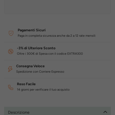
Pagamenti Sicuri
Paga in completa sicurezza anche da 2 a 12 rate mensili
-3% di Ulteriore Sconto
Oltre i 300€ di Spesa con il codice EXTRA300
Consegna Veloce
Spedizione con Corriere Espresso
Reso Facile
14 giorni per verificare il tuo acquisto
Descrizione