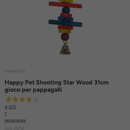
HAPPY PET
Happy Pet Shooting Star Wood 31cm
gioco per pappagalli
4,0
/5
1
recensioni
Cod.
00762