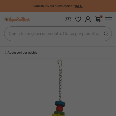
Sconto 5%
sul primo ordine
*
INFO
0
Accessori per gabbie