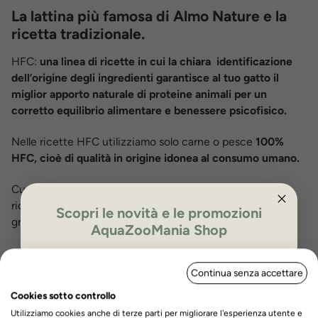
La lattina più famosa di Almo Nature e la
ricetta tradizionale.
HFC:
una linea di ricette in cui la chiara identificazione
dell’origine degli ingredienti garantisce al tuo gatto il
miglior apporto naturale di proteine animali per un
corretto equilibrio alimentare e benessere psicofisico.
Nelle ricette HFC utilizziamo solo carne o pesce
100%
HFC, cioè di qualità in origine idonea al consumo umano.
Cucinate semplicemente in brodo o a bagno maria, le
ricette HFC sono ideali per idratare naturalmente il gatto,
Scopri le novità e le promozioni
grazie al loro ricco brodo di cottura.
AquaZooMania Shop
ISCRIVITI PER OTTENERE IL 5%
Composizione:
Coscia di pollo 75%, Brodo di pollo 24%,
Continua senza accettare
DI SCONTO
Riso 1%
Cookies sotto controllo
Utilizziamo cookies anche di terze parti per migliorare l'esperienza utente e