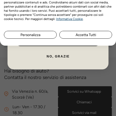
Composizione analitici:
Proteina grezza 17%, Fibra grezza
personalizzare contenuti e ads. Condividiamo alcuni dati con social media,
0,1%, Oli e grassi grezzi 4%, Ceneri grezze 1%, Umidità 77%
partner pubblicitari e di analitica che potrebbero combinarli con altri dati che
hai fornito usando i loro servizi. Puoi accettarli tutti, personalizzare le
tipologie o premere "Continua senza accettare" per proseguire coi soli
Nome
Cognome
Valore energetico
: 850 kcal/kg
cookie tecnici. Per maggiori dettagli:
Informativa Cookie
.
Dettagli del prodotto
Personalizza
Accetta Tutti
ISCRIVITI ORA
Recensioni prodotto
NO, GRAZIE
Hai bisogno di aiuto?
Contatta il nostro servizio di assistenza
Via Venezia n. 60/a,
Scrivici su Whatsapp
Scorzè (Ve)
Chiamaci
Lun- Ven - 17.30 /
18.30
Scrivici via mail