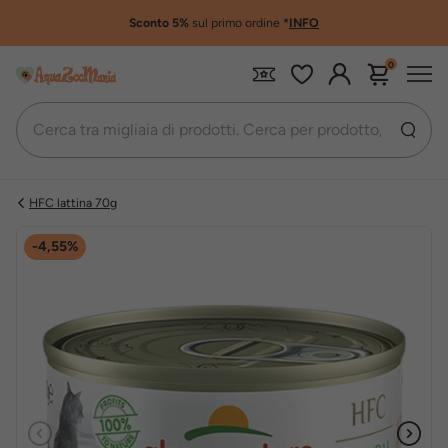
Sconto 5%
sul primo ordine
*
INFO
0
HFC lattina 70g
-4,55%
Precedente
Succe