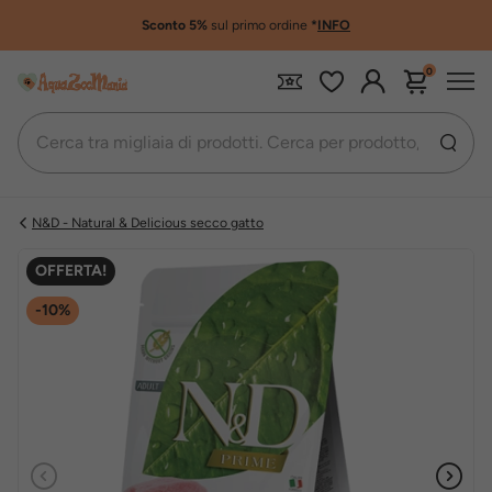
Sconto 5%
sul primo ordine
*
INFO
0
N&D - Natural & Delicious secco gatto
OFFERTA!
-10%
Precedente
Succe