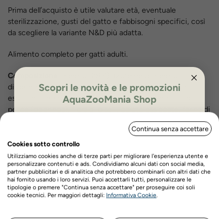
Prima dell’acquisto è utile valutare età, eventuale
sterilizzazione, gusti del gatto e fabbisogni specifici, così
da scegliere la variante N&D più adatta.
Alimento completo per gatti adulti.
Composizione:
agnello (28%), proteine di agnello
Scopri le novità e le promozioni
disidratate (26%), patata dolce, grasso di pollo, uova
essiccate, aringa, proteina di aringa disidratata, olio di
AquaZooMania Shop
pesce (da aringa), fibra di piselli, carote essiccate, farina di
ISCRIVITI PER OTTENERE IL 5%
erba medica, inulina, fruttoligosaccaridi, estratto di lievito
Continua senza accettare
DI SCONTO
(fonte di manno-oligo-saccaridi), mirtillo essiccato (0.5%),
arancia dolce essiccata, mela essiccata, melagrano
Cookies sotto controllo
essiccato, spinaci essiccati, bucce e semi di psillio(0.3%),
Utilizziamo cookies anche di terze parti per migliorare l'esperienza utente e
personalizzare contenuti e ads. Condividiamo alcuni dati con social media,
cloruro di sodio, lievito di birra essiccato, curcuma (0.2%),
partner pubblicitari e di analitica che potrebbero combinarli con altri dati che
estratto di aloe vera.
hai fornito usando i loro servizi. Puoi accettarli tutti, personalizzare le
tipologie o premere "Continua senza accettare" per proseguire coi soli
Nome
Cognome
cookie tecnici. Per maggiori dettagli:
Informativa Cookie
.
Additivi-additivi nutrizionali:
Additivi nutrizionali: Vitamina
A 18000UI; Vitamina D3 1200UI; Vitamina E 600mg;