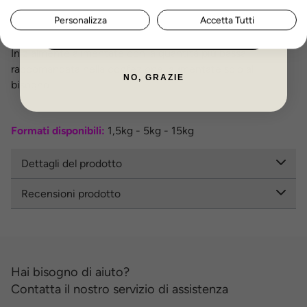
inumidito con acqua tiepida.
Personalizza
Accetta Tutti
Non lasciate il cibo a mollo per lungo tempo.
ISCRIVITI ORA
Lasciate sempre a disposizione acqua fresca.
Inizialmente alimentate con la quantità più bassa
raccomandata nella confezione, aumentate solo al
NO, GRAZIE
bisogno.
Formati disponibili:
1,5kg - 5kg - 15kg
Dettagli del prodotto
Recensioni prodotto
Hai bisogno di aiuto?
Contatta il nostro servizio di assistenza