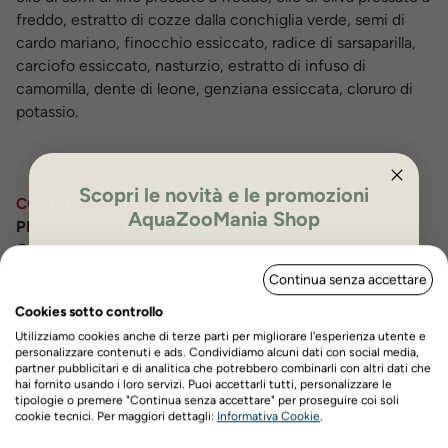
freddo, estratto di cozze dalla conchiglia verde, semi di
cardo mariano, finocchio essiccato, radice di sarsaparilla,
carciofo essiccato, nasturzio, estratto di infuso di
camomilla, dente di leone, genziana essiccata, cloruro di
potassio.
Scopri le novità e le promozioni
COMPONENTI ANALITICI
:
AquaZooMania Shop
PROTEINE GREZZE
24,00%
OLI E GRASSI GREZZI
14,00%
ISCRIVITI PER OTTENERE IL 5%
CENERE GREZZE
6,70%
Continua senza accettare
DI SCONTO
FIBRA GREZZA
2,00%
Cookies sotto controllo
CALCIO
1,50%
Utilizziamo cookies anche di terze parti per migliorare l'esperienza utente e
FOSFORO
1,10%
personalizzare contenuti e ads. Condividiamo alcuni dati con social media,
UMIDITA'
(naturalmente contenuta) 18,00%
partner pubblicitari e di analitica che potrebbero combinarli con altri dati che
hai fornito usando i loro servizi. Puoi accettarli tutti, personalizzare le
tipologie o premere "Continua senza accettare" per proseguire coi soli
Nome
Cognome
ISTRUZIONI PER UN USO CORRETTO:
cookie tecnici. Per maggiori dettagli:
Informativa Cookie
.
Fornite l'alimento al vostro cane asciutto o leggermente