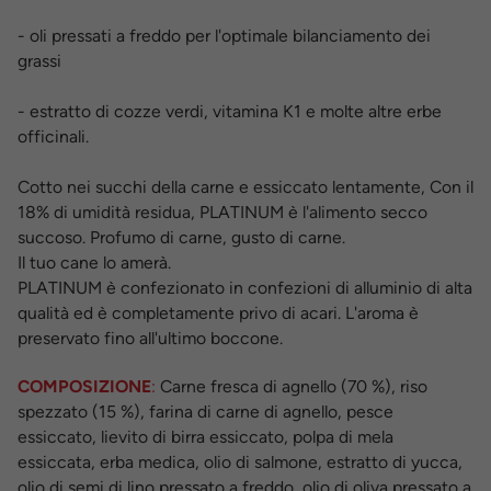
- oli pressati a freddo per l'optimale bilanciamento dei
grassi
- estratto di cozze verdi, vitamina K1 e molte altre erbe
officinali.
Cotto nei succhi della carne e essiccato lentamente, Con il
18% di umidità residua, PLATINUM è l'alimento secco
succoso. Profumo di carne, gusto di carne.
Il tuo cane lo amerà.
PLATINUM è confezionato in confezioni di alluminio di alta
qualità ed è completamente privo di acari. L'aroma è
preservato fino all'ultimo boccone.
COMPOSIZIONE
:
Carne fresca di agnello (70 %), riso
spezzato (15 %), farina di carne di agnello, pesce
essiccato, lievito di birra essiccato, polpa di mela
essiccata, erba medica, olio di salmone, estratto di yucca,
olio di semi di lino pressato a freddo, olio di oliva pressato a