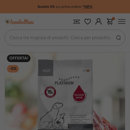
Sconto 5%
sul primo ordine
*
INFO
0
Platinum crocchette per cani
OFFERTA!
-5%