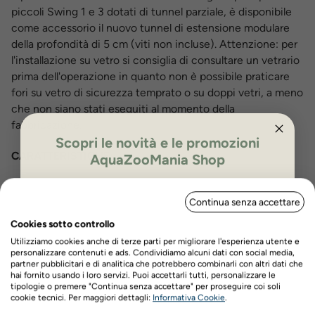
piccoli Swing 1 e 3 dotati di tunnel parziale, è disponibile
come accessorio il nuovo tunnel di estensione modulare
della profondità di 5 cm (viti non incluse). Attenzione: per
l'installazione su vetro si consiglia di consultare un vetrario
prima dell'operazione in quanto non è possibile praticare
fori su vetro di sicurezza temprato o su doppi vetri, a meno
che non siano stati eseguiti al momento della
fabbricazione.
Scopri le novità e le promozioni
CARATTERISTICHE:
AquaZooMania Shop
ISCRIVITI PER OTTENERE IL 5%
Continua senza accettare
DI SCONTO
Installazione universale su qualsiasi tipo di materiale
Cookies sotto controllo
Sei misure per gatti e cani di tutte le taglie
Utilizziamo cookies anche di terze parti per migliorare l'esperienza utente e
personalizzare contenuti e ads. Condividiamo alcuni dati con social media,
Modelli Swing 1, 3, 5 per gatti e cagnolini
partner pubblicitari e di analitica che potrebbero combinarli con altri dati che
hai fornito usando i loro servizi. Puoi accettarli tutti, personalizzare le
Modello Swing 7 per gatti
tipologie o premere "Continua senza accettare" per proseguire coi soli
Nome
Cognome
cookie tecnici. Per maggiori dettagli:
Informativa Cookie
.
Modelli Swing 9, 11 e 15 per cani o gatti grandi