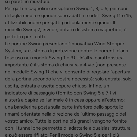
su pareti in muratura.
Per gatti e cagnolini consigliamo Swing 1, 3, o 5, per cani
di taglia media e grande sono adatti i modelli Swing 11 o 15,
utilizzabili anche per gatti particolarmente grandi. Il
modello Swing 7, invece, dotato di sistema magnetico, è
perfetto per i gatti.
Le portine Swing presentano l’innovativo Wind Stopper
System, un sistema di protezione contro le correnti d’aria
(escluso nei modelli Swing 1 e 3). Un’altra caratteristica
importante è il sistema di chiusura a 4 vie (non presente
nel modello Swing 1) che vi consente di regolare l’apertura
della portina secondo le vostre necessità: solo entrata, solo
uscita, entrata e uscita oppure chiuso. Infine, un
indicatore di passaggio (fornito con Swing 5 e 7 ) vi
aiuterà a capire se l’animale è in casa oppure all’esterno:
una bandierina posta sulla parte inferiore
dello sportello
rimarrà orientata nella direzione dell’ultimo passaggio del
vostro amico. Tutte le portine più grandi vengono fornite
con il tunnel che permette di adattarle a qualsiasi struttura
e può essere rifilato. Per il modello Swing 5 e per i più