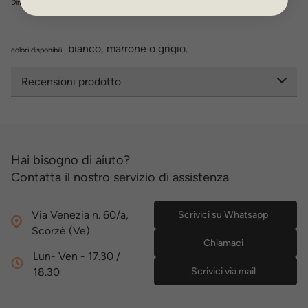
Dimensioni interne: 14,5 x h 14,8 cm
bianco, marrone o grigio.
colori disponibili :
Recensioni prodotto
Hai bisogno di aiuto?
Contatta il nostro servizio di assistenza
Via Venezia n. 60/a,
Scrivici su Whatsapp
Scorzè (Ve)
Chiamaci
Lun- Ven - 17.30 /
18.30
Scrivici via mail