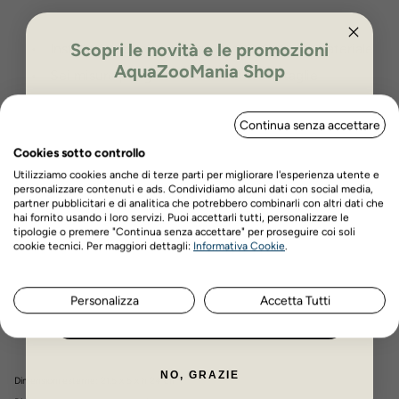
Scopri le novità e le promozioni
Installazione universale su qualsiasi tipo di materiale
AquaZooMania Shop
Sei misure per gatti e cani di tutte le taglie
Modelli Swing 1, 3, 5 per gatti e cagnolini
ISCRIVITI PER OTTENERE IL 5%
Continua senza accettare
Modello Swing 7 per gatti
DI SCONTO
Cookies sotto controllo
Modelli Swing 11 e 15 per cani o gatti grandi
Utilizziamo cookies anche di terze parti per migliorare l'esperienza utente e
Sistema di protezione contro le correnti d'aria
personalizzare contenuti e ads. Condividiamo alcuni dati con social media,
(esclusi modelli Swing 1 e 3)
partner pubblicitari e di analitica che potrebbero combinarli con altri dati che
hai fornito usando i loro servizi. Puoi accettarli tutti, personalizzare le
Sistema di chiusure a quattro vie (escluso Swing 1)
tipologie o premere "Continua senza accettare" per proseguire coi soli
Nome
Cognome
cookie tecnici. Per maggiori dettagli:
Informativa Cookie
.
Indicatore di ultimo passaggio (solo Swing 5 e 7)
Sistema magnetico: solo Swing 7
Personalizza
Accetta Tutti
ISCRIVITI ORA
NO, GRAZIE
Dimensioni esterne: 21,5 x 5 x h 24 cm