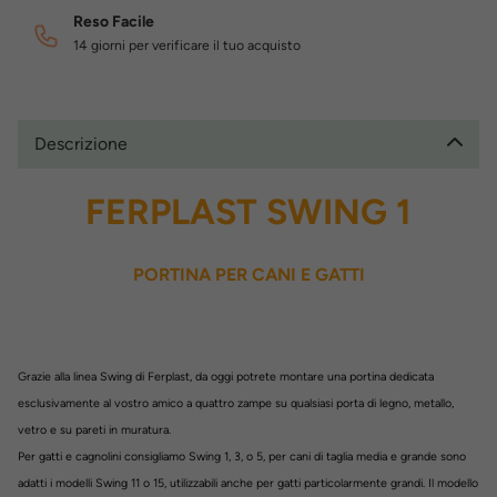
Reso Facile
14 giorni per verificare il tuo acquisto
Descrizione
FERPLAST SWING 1
PORTINA PER CANI E GATTI
Grazie alla linea Swing di Ferplast, da oggi potrete montare una portina dedicata
esclusivamente al vostro amico a quattro zampe su qualsiasi porta di legno, metallo,
vetro e su pareti in muratura.
Per gatti e cagnolini consigliamo Swing 1, 3, o 5, per cani di taglia media e grande sono
adatti i modelli Swing 11 o 15, utilizzabili anche per gatti particolarmente grandi. Il modello