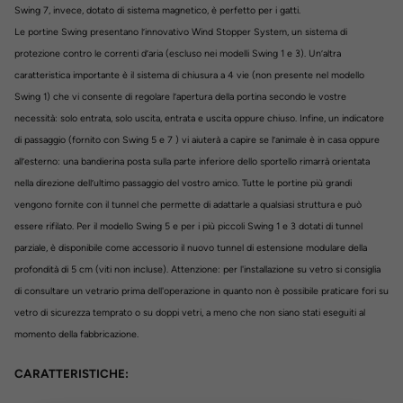
Swing 7, invece, dotato di sistema magnetico, è perfetto per i gatti.
Le portine Swing presentano l’innovativo Wind Stopper System, un sistema di
protezione contro le correnti d’aria (escluso nei modelli Swing 1 e 3). Un’altra
caratteristica importante è il sistema di chiusura a 4 vie (non presente nel modello
Swing 1) che vi consente di regolare l’apertura della portina secondo le vostre
necessità: solo entrata, solo uscita, entrata e uscita oppure chiuso. Infine, un indicatore
di passaggio (fornito con Swing 5 e 7 ) vi aiuterà a capire se l’animale è in casa oppure
all’esterno: una bandierina posta sulla parte inferiore
dello sportello rimarrà orientata
nella direzione dell’ultimo passaggio del vostro amico. Tutte le portine più grandi
vengono fornite con il tunnel che permette di adattarle a qualsiasi struttura e può
essere rifilato. Per il modello Swing 5 e per i più piccoli Swing 1 e 3 dotati di tunnel
parziale, è disponibile come accessorio il nuovo tunnel di estensione modulare della
profondità di 5 cm (viti non incluse). Attenzione: per l'installazione su vetro si consiglia
di consultare un vetrario prima dell'operazione in quanto non è possibile praticare fori su
vetro di sicurezza temprato o su doppi vetri, a meno che non siano stati eseguiti al
momento della fabbricazione.
CARATTERISTICHE: