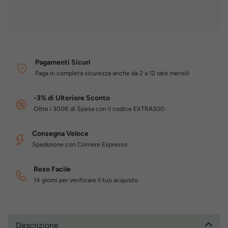
Pagamenti Sicuri
Paga in completa sicurezza anche da 2 a 12 rate mensili
-3% di Ulteriore Sconto
Oltre i 300€ di Spesa con il codice EXTRA300
Consegna Veloce
Spedizione con Corriere Espresso
Reso Facile
14 giorni per verificare il tuo acquisto
Descrizione