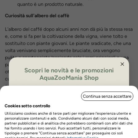
quanto è un prodotto naturale.
Curiosità sull'albero del caffè
L'albero del caffé dopo alcuni anni non dà più la stessa resa
e, come si fa per la coltivazione della vigna, viene tolto e
sostituito con piante giovani. Le piante sradicate, che una
volta venivano semplicemente bruciate, ora vengono
pulite e scortecciate lasciando solo i rami principali e una
parte delle radici che formano una sorta di piedistallo. Si
Scopri le novità e le promozioni
ottengono così dei bellissimi complementi ornamentali in
AquaZooMania Shop
cui la natura mostra tutto il suo paziente lavoro - i tronchi
e i rami sono spesso nodosi e contorti - e la lunga
ISCRIVITI PER OTTENERE IL 5%
levigatura fatta dagli artigiani fa risplendere il colore caldo
Continua senza accettare
DI SCONTO
e naturale del legno.
Cookies sotto controllo
Utilizziamo cookies anche di terze parti per migliorare l'esperienza utente e
personalizzare contenuti e ads. Condividiamo alcuni dati con social media,
Recensioni prodotto
partner pubblicitari e di analitica che potrebbero combinarli con altri dati che
hai fornito usando i loro servizi. Puoi accettarli tutti, personalizzare le
tipologie o premere "Continua senza accettare" per proseguire coi soli
Nome
Cognome