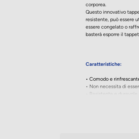
corporea.
Questo innovativo tappeti
resistente, può essere u
essere congelato o raffr
basterà esporre il tappet
Caratteristiche:
• Comodo e rinfrescant
• Non necessita di esse
• Resistente e durevole
• Facilmente trasportabi
Dimensioni:
S - 50x40 cm
M - 65x50 cm
L - 90x50 cm