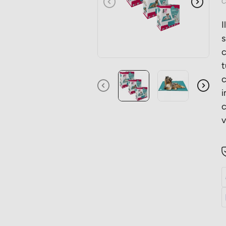
C
Precedente
Succes
I
s
c
t
c
i
c
v