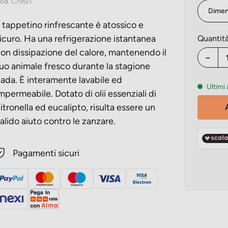
od.
C795/1
sivo
l tappetino rinfrescante è atossico e
icuro. Ha una refrigerazione istantanea
Quantit
on dissipazione del calore, mantenendo il
−
uo animale fresco durante la stagione
ada. È interamente lavabile ed
Ultimi 
mpermeabile. Dotato di olii essenziali di
itronella ed eucalipto, risulta essere un
alido aiuto contro le zanzare.
Pagamenti sicuri