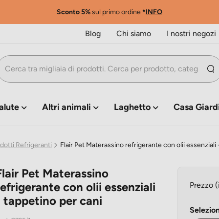
Sconto 5%
sul primo ordine
*
INFO
Blog
Chi siamo
I nostri negozi
alute
Altri animali
Laghetto
Casa Giard
dotti Refrigeranti
Flair Pet Materassino refrigerante con olii essenziali
Flair Pet Materassino
refrigerante con olii essenziali
Prezzo (
- tappetino per cani
Selezion