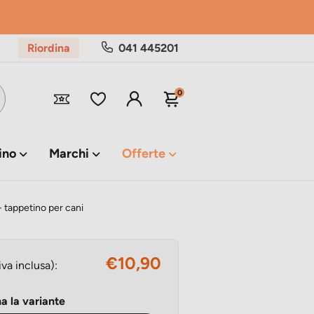
Riordina
041 445201
0
ino
Marchi
Offerte
 - tappetino per cani
€10,90
iva inclusa):
a la variante