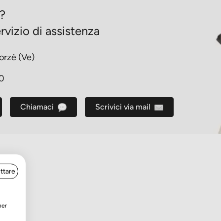
o?
rvizio di assistenza
orzè (Ve)
30
Chiamaci
Scrivici via mail
ttare
ner