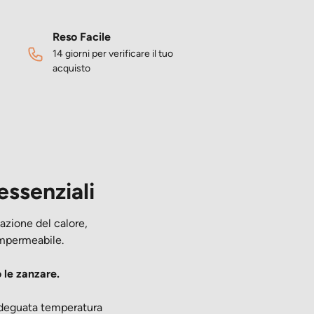
Reso Facile
14 giorni per verificare il tuo
acquisto
essenziali
pazione del calore,
impermeabile.
o le zanzare.
adeguata temperatura