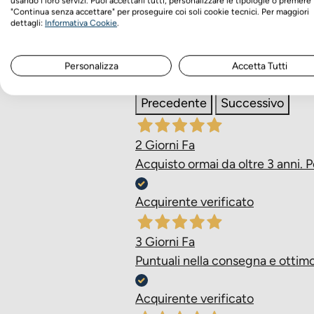
usando i loro servizi. Puoi accettarli tutti, personalizzare le tipologie o premere
8.185
"Continua senza accettare" per proseguire coi soli cookie tecnici. Per maggiori
recensioni
dettagli:
Informativa Cookie
.
Le nostre recensioni a 4 e 5 stell
Personalizza
Accetta Tutti
Clicca qui per leggerle tutte >
Precedente
Successivo
2 Giorni Fa
Acquisto ormai da oltre 3 anni. P
Acquirente verificato
3 Giorni Fa
Puntuali nella consegna e ottimo 
Acquirente verificato