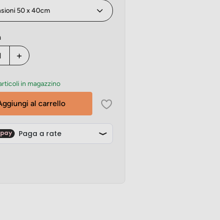
à
+
articoli in magazzino
Aggiungi al carrello