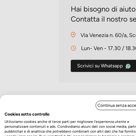
Hai bisogno di aiut
Contatta il nostro se
Via Venezia n. 60/a, Sc
Lun- Ven - 17.30 / 18.
Scrivici su Whatsapp
Continua senza acce
Eccellente
Cookies sotto controllo
Utilizziamo cookies anche di terze parti per migliorare l'esperienza utente e
personalizzare contenuti e ads. Condividiamo alcuni dati con social media, part
4,7
/5
pubblicitari e di analitica che potrebbero combinarli con altri dati che hai fornito