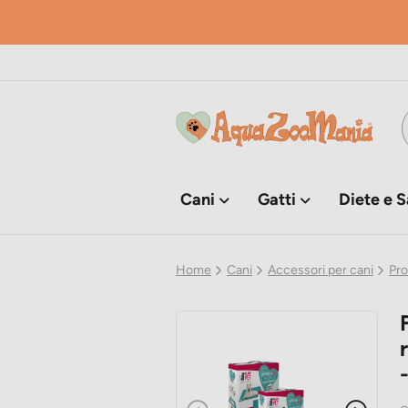
Cani
Gatti
Diete e S
Home
Cani
Accessori per cani
Pro