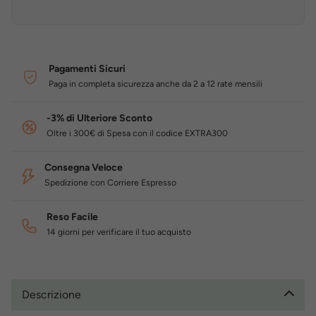
Pagamenti Sicuri
Paga in completa sicurezza anche da 2 a 12 rate mensili
-3% di Ulteriore Sconto
Oltre i 300€ di Spesa con il codice EXTRA300
Consegna Veloce
Spedizione con Corriere Espresso
Reso Facile
14 giorni per verificare il tuo acquisto
Descrizione