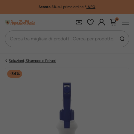
Sconto 5%
sul primo ordine
*
INFO
0
Soluzioni, Shampoo e Polveri
-34%