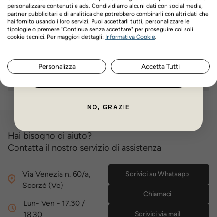
personalizzare contenuti e ads. Condividiamo alcuni dati con social media,
indicazioni del veterinario e del foglietto illustrativo.
partner pubblicitari e di analitica che potrebbero combinarli con altri dati che
hai fornito usando i loro servizi. Puoi accettarli tutti, personalizzare le
Vantaggi AquaZooMania
tipologie o premere "Continua senza accettare" per proseguire coi soli
Nome
Cognome
cookie tecnici. Per maggiori dettagli:
Informativa Cookie
.
Spedizione gratuita sopra 89€, pagamenti dilazionati da 2
a 12 rate mensili.
Personalizza
Accetta Tutti
ISCRIVITI ORA
Recensioni prodotto
NO, GRAZIE
Hai bisogno di aiuto?
Contatta il nostro servizio di assistenza
Via Venezia n. 60/a,
Scrivici su Whatsapp
Scorzè (Ve)
Chiamaci
Lun- Ven - 17.30 /
18.30
Scrivici via mail