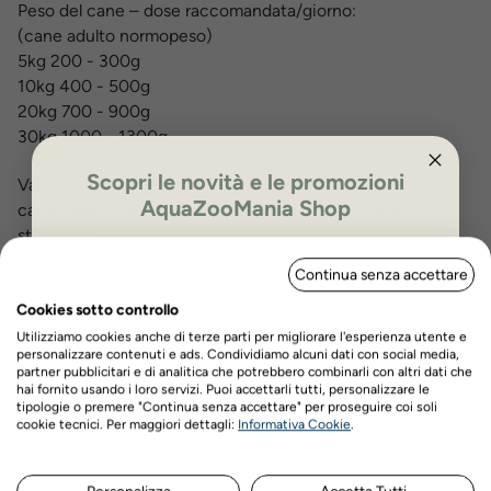
Peso del cane – dose raccomandata/giorno:
(cane adulto normopeso)
5kg 200 - 300g
10kg 400 - 500g
20kg 700 - 900g
30kg 1000 - 1300g
Scopri le novità e le promozioni
Valori indicativi da adattare alle esigenze individuali del
AquaZooMania Shop
cane (esercizio fisico, attività, razza, metabolismo,
stagione).
ISCRIVITI PER OTTENERE IL 5%
Si raccomanda di controllare regolarmente il peso del cane.
Continua senza accettare
DI SCONTO
La promessa di qualità TerraCanis
Cookies sotto controllo
Utilizziamo cookies anche di terze parti per migliorare l'esperienza utente e
Con il concetto di “alimentazione per cani di qualità human
personalizzare contenuti e ads. Condividiamo alcuni dati con social media,
grade al 100% di tutti gli ingredienti” da 16 anni Terra Canis
partner pubblicitari e di analitica che potrebbero combinarli con altri dati che
hai fornito usando i loro servizi. Puoi accettarli tutti, personalizzare le
punta su canoni di qualità completamente nuovi nel
tipologie o premere "Continua senza accettare" per proseguire coi soli
Nome
Cognome
campo dell’alimentazione animale. Questo perché per la
cookie tecnici. Per maggiori dettagli:
Informativa Cookie
.
prima volta – grazie a un’autorizzazione speciale del
governo dell'Alta Baviera – il mangime è stato prodotto
Personalizza
Accetta Tutti