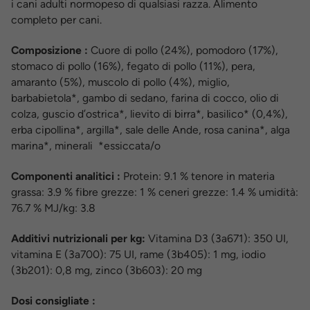
i cani adulti normopeso di qualsiasi razza. Alimento
completo per cani.
Composizione :
Cuore di pollo (24%), pomodoro (17%),
stomaco di pollo (16%), fegato di pollo (11%), pera,
amaranto (5%), muscolo di pollo (4%), miglio,
barbabietola*, gambo di sedano, farina di cocco, olio di
colza, guscio d’ostrica*, lievito di birra*, basilico* (0,4%),
erba cipollina*, argilla*, sale delle Ande, rosa canina*, alga
marina*, minerali *essiccata/o
Componenti analitici :
Protein: 9.1 % tenore in materia
grassa: 3.9 % fibre grezze: 1 % ceneri grezze: 1.4 % umidità:
76.7 % MJ/kg: 3.8
Additivi nutrizionali per kg:
Vitamina D3 (3a671): 350 UI,
vitamina E (3a700): 75 UI, rame (3b405): 1 mg, iodio
(3b201): 0,8 mg, zinco (3b603): 20 mg
Dosi consigliate :