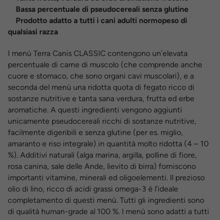
Bassa percentuale di pseudocereali senza glutine
Prodotto adatto a tutti i cani adulti normopeso di
qualsiasi razza
I menù Terra Canis CLASSIC contengono un’elevata
percentuale di carne di muscolo (che comprende anche
cuore e stomaco, che sono organi cavi muscolari), e a
seconda del menù una ridotta quota di fegato ricco di
sostanze nutritive e tanta sana verdura, frutta ed erbe
aromatiche. A questi ingredienti vengono aggiunti
unicamente pseudocereali ricchi di sostanze nutritive,
facilmente digeribili e senza glutine (per es. miglio,
amaranto e riso integrale) in quantità molto ridotta (4 – 10
%). Additivi naturali (alga marina, argilla, polline di fiore,
rosa canina, sale delle Ande, lievito di birra) forniscono
importanti vitamine, minerali ed oligoelementi. Il prezioso
olio di lino, ricco di acidi grassi omega-3 è l’ideale
completamento di questi menù. Tutti gli ingredienti sono
di qualità human-grade al 100 %. I menù sono adatti a tutti