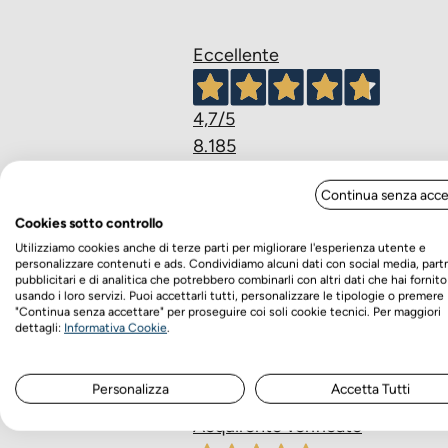
Eccellente
4,7
/5
8.185
recensioni
Continua senza acce
Cookies sotto controllo
Le nostre recensioni a 4 e 5 stell
Utilizziamo cookies anche di terze parti per migliorare l'esperienza utente e
Clicca qui per leggerle tutte >
personalizzare contenuti e ads. Condividiamo alcuni dati con social media, part
pubblicitari e di analitica che potrebbero combinarli con altri dati che hai fornito
Precedente
Successivo
usando i loro servizi. Puoi accettarli tutti, personalizzare le tipologie o premere
"Continua senza accettare" per proseguire coi soli cookie tecnici. Per maggiori
dettagli:
Informativa Cookie
.
Ieri
Acquisto ormai da oltre 3 anni. P
Personalizza
Accetta Tutti
Acquirente verificato