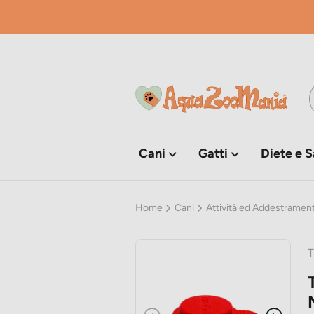
Cani
Gatti
Diete e S
Home
Cani
Attività ed Addestramen
T