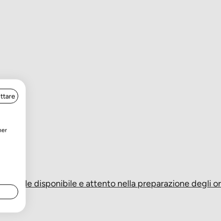
ttare
e.
ner
ersonale disponibile e attento nella preparazione degli or