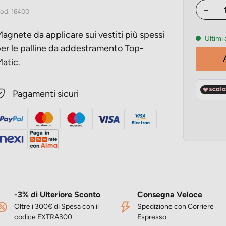
sivo
−
od.
16400
agnete da applicare sui vestiti più spessi
Ultimi 
er le palline da addestramento Top-
atic.
Pagamenti sicuri
-3% di Ulteriore Sconto
Consegna Veloce
Oltre i 300€ di Spesa con il
Spedizione con Corriere
codice EXTRA300
Espresso