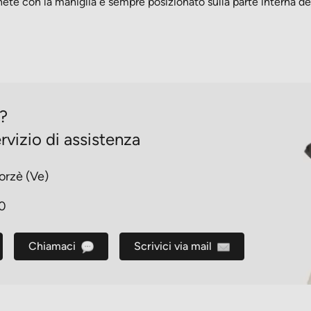
nete con la maniglia è sempre posizionato sulla parte interna dei
o?
rvizio di assistenza
orzè (Ve)
30
Chiamaci
Scrivici via mail