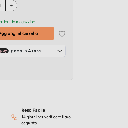
+
articoli in magazzino
Aggiungi al carrello
Reso Facile
14 giorni per verificare il tuo
acquisto