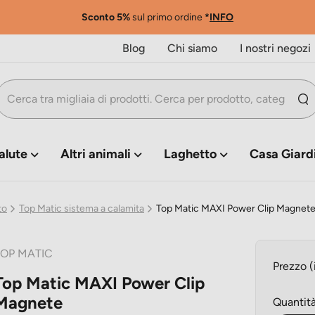
Sconto 5%
sul primo ordine
*
INFO
Blog
Chi siamo
I nostri negozi
alute
Altri animali
Laghetto
Casa Giard
to
Top Matic sistema a calamita
Top Matic MAXI Power Clip Magnet
OP MATIC
Prezzo (
Top Matic MAXI Power Clip
Magnete
Quantit