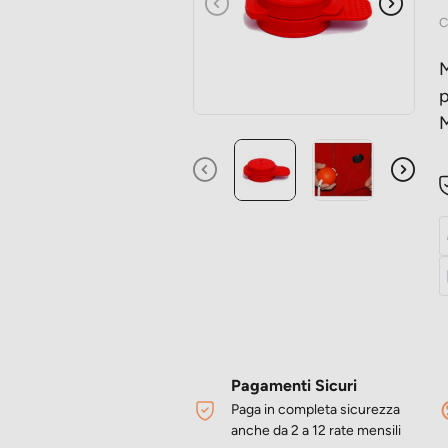
Precedente
Succes
C
M
p
M
Pagamenti Sicuri
Paga in completa sicurezza
anche da 2 a 12 rate mensili