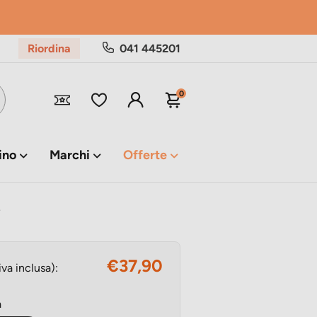
Riordina
041 445201
0
ino
Marchi
Offerte
e
€37,90
iva inclusa):
à