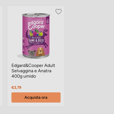
Edgard&Cooper Adult
Selvaggina e Anatra
400g umido
Prezzo
€3,79
Acquista ora