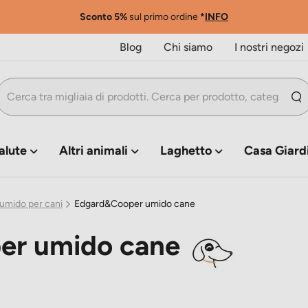
Sconto 5%
sul primo ordine
*
INFO
Blog
Chi siamo
I nostri negozi
alute
Altri animali
Laghetto
Casa Giard
umido per cani
Edgard&Cooper umido cane
er umido cane