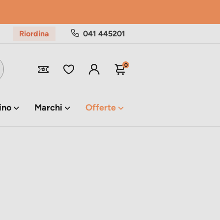
Riordina
041 445201
0
ino
Marchi
Offerte