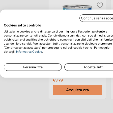
Continua senza acce
Cookies sotto controllo
Utilizziamo cookies anche di terze parti per migliorare l'esperienza utente e
personalizzare contenuti e ads. Condividiamo alcuni dati con social media, part
pubblicitari e di analitica che potrebbero combinarli con altri dati che hai fornito
usando i loro servizi. Puoi accettarli tutti, personalizzare le tipologie o premere
"Continua senza accettare" per proseguire coi soli cookie tecnici. Per maggiori
dettagli:
Informativa Cookie
.
Edgard&Cooper Adult
Salmone e Tacchino
Personalizza
Accetta Tutti
400g umido
Prezzo
€3,79
Acquista ora