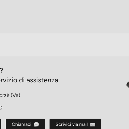
o?
rvizio di assistenza
orzè (Ve)
30
Chiamaci
Scrivici via mail