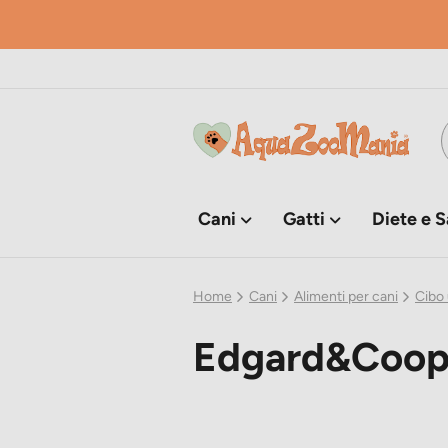
Cani
Gatti
Diete e S
Home
Cani
Alimenti per cani
Cibo 
Edgard&Coop