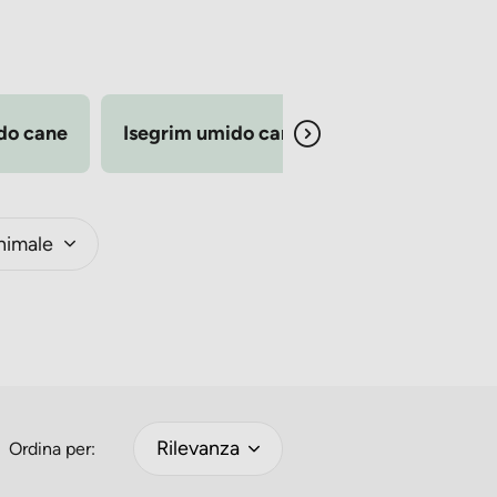
do cane
Isegrim umido cane
Life Dog
nimale
Rilevanza
Ordina per: