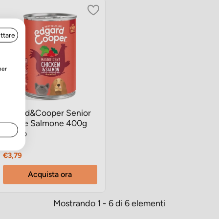
ttare
ner
Edgard&Cooper Senior
Pollo e Salmone 400g
umido
Prezzo
€3,79
Acquista ora
Mostrando 1 - 6 di 6 elementi