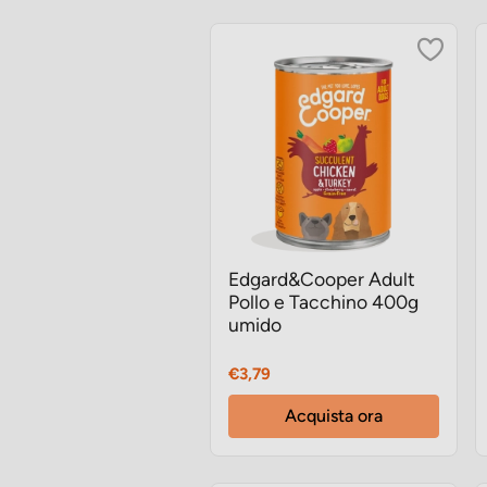
Edgard&Cooper Adult
Pollo e Tacchino 400g
umido
Prezzo
€3,79
Acquista ora