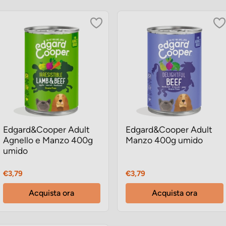
Edgard&Cooper Adult
Edgard&Cooper Adult
Agnello e Manzo 400g
Manzo 400g umido
umido
Prezzo
Prezzo
€3,79
€3,79
Acquista ora
Acquista ora