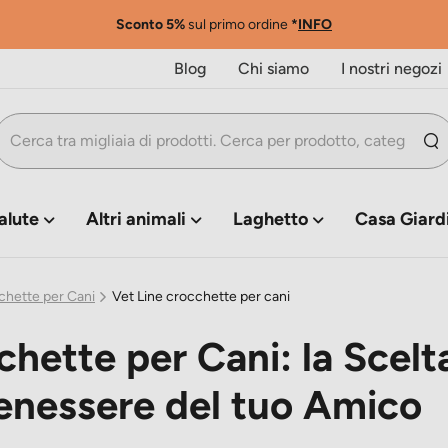
Sconto 5%
sul primo ordine
*
INFO
Blog
Chi siamo
I nostri negozi
alute
Altri animali
Laghetto
Casa Giard
chette per Cani
Vet Line crocchette per cani
chette per Cani: la Scelt
 Benessere del tuo Amico