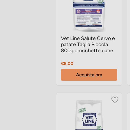
Vet Line Salute Cervo e
patate Taglia Piccola
800g crocchette cane
Prezzo
€8,00
Acquista ora