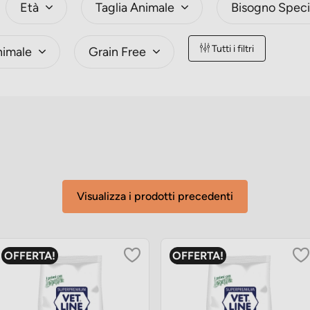
Età
Taglia Animale
Bisogno Speci
Tutti i filtri
nimale
Grain Free
Visualizza i prodotti precedenti
OFFERTA!
OFFERTA!