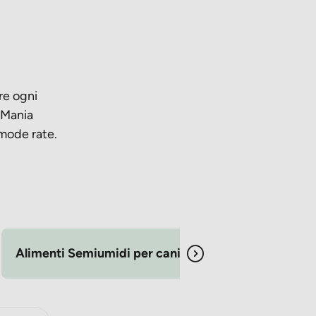
re ogni
oMania
omode rate.
Alimenti Semiumidi per cani
Crocchette per Ca