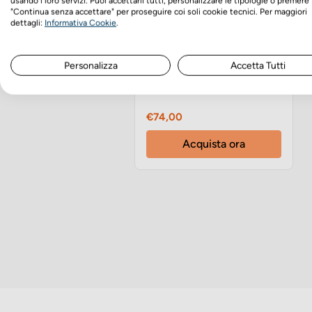
usando i loro servizi. Puoi accettarli tutti, personalizzare le tipologie o premere
"Continua senza accettare" per proseguire coi soli cookie tecnici. Per maggiori
dettagli:
Informativa Cookie
.
Vet Line Adulti Formula
Personalizza
Accetta Tutti
LD Bufalo 12kg
crocchette cane
Prezzo
€74,00
Acquista ora