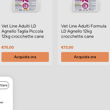
Vet Line Adulti LD
Vet Line Adulti Formula
Agnello Taglia Piccola
LD Agnello 12kg
12kg crocchette cane
crocchette cane
Prezzo
Prezzo
€75,00
€73,00
Acquista ora
Acquista ora
ttare
ner