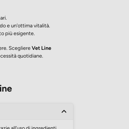
ari.
o e un’ottima vitalità.
lto più esigente.
sere. Scegliere
Vet Line
ecessità quotidiane.
ine
azie all’uso di ingredienti