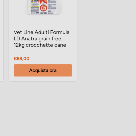
Vet Line Adulti Formula
LD Anatra grain free
12kg crocchette cane
Prezzo
€88,00
Acquista ora