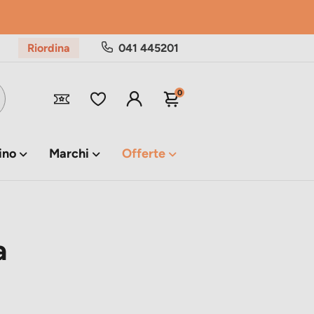
Riordina
041 445201
0
ino
Marchi
Offerte
a