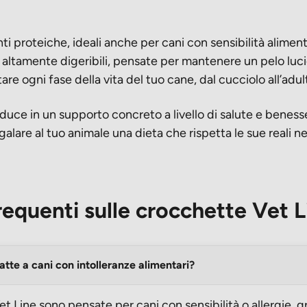
ti proteiche, ideali anche per cani con sensibilità aliment
 altamente digeribili, pensate per mantenere un pelo lucid
are ogni fase della vita del tuo cane, dal cucciolo all’adu
raduce in un supporto concreto a livello di salute e benes
galare al tuo animale una dieta che rispetta le sue reali n
quenti sulle crocchette Vet L
tte a cani con intolleranze alimentari?
et Line sono pensate per cani con sensibilità o allergie, gr