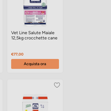
Vet Line Salute Maiale
12,5kg crocchette cane
Prezzo
€77,00
Acquista ora