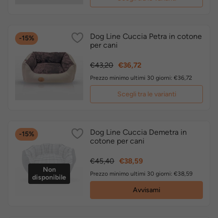
Dog Line Cuccia Petra in cotone
-15%
per cani
Prezzo
Prezzo
€43,20
€36,72
base
Prezzo minimo ultimi 30 giorni: €36,72
Scegli tra le varianti
Dog Line Cuccia Demetra in
-15%
cotone per cani
Prezzo
Prezzo
€45,40
€38,59
Non
base
Prezzo minimo ultimi 30 giorni: €38,59
disponibile
Avvisami