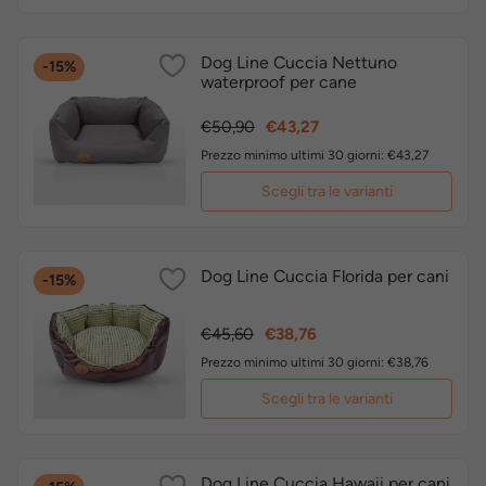
Dog Line Cuccia Nettuno
-15%
waterproof per cane
Prezzo
Prezzo
€50,90
€43,27
base
Prezzo minimo ultimi 30 giorni: €43,27
Scegli tra le varianti
Dog Line Cuccia Florida per cani
-15%
Prezzo
Prezzo
€45,60
€38,76
base
Prezzo minimo ultimi 30 giorni: €38,76
Scegli tra le varianti
Dog Line Cuccia Hawaii per cani