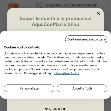
Dog Line Cuccia Oklahoma in
-15%
cotone stampa camouflage per
cani
Scopri le novità e le promozioni
Prezzo
Prezzo
€30,40
€25,84
AquaZooMania Shop
base
Prezzo minimo ultimi 30 giorni: €25,84
ISCRIVITI PER OTTENERE IL 5%
Scegli tra le varianti
Continua senza accettare
DI SCONTO
Cookies sotto controllo
Utilizziamo cookies anche di terze parti per migliorare l'esperienza utente e
Dog Line Cuccia Cuscino Sally
-15%
personalizzare contenuti e ads. Condividiamo alcuni dati con social media,
per cani e gatti
partner pubblicitari e di analitica che potrebbero combinarli con altri dati che
hai fornito usando i loro servizi. Puoi accettarli tutti, personalizzare le
Prezzo
Prezzo
€37,20
€31,62
tipologie o premere "Continua senza accettare" per proseguire coi soli
Nome
Cognome
base
cookie tecnici. Per maggiori dettagli:
Informativa Cookie
.
Prezzo minimo ultimi 30 giorni: €31,62
Scegli tra le varianti
Personalizza
Accetta Tutti
ISCRIVITI ORA
Dog Line Cuccia Cuscino
-15%
Cornelius in cotone per cani
NO, GRAZIE