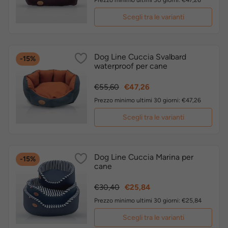
Prezzo minimo ultimi 30 giorni: €47,26
Scegli tra le varianti
Dog Line Cuccia Svalbard
-15%
waterproof per cane
Prezzo
Prezzo
€55,60
€47,26
base
Prezzo minimo ultimi 30 giorni: €47,26
Scegli tra le varianti
Dog Line Cuccia Marina per
-15%
cane
Prezzo
Prezzo
€30,40
€25,84
base
Prezzo minimo ultimi 30 giorni: €25,84
Scegli tra le varianti