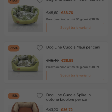
-15%
Prezzo
Prezzo
€45,60
€38,76
base
Prezzo minimo ultimi 30 giorni: €38,76
Scegli tra le varianti
Dog Line Cuccia Maui per cani
-15%
Prezzo
Prezzo
€45,40
€38,59
base
Prezzo minimo ultimi 30 giorni: €38,59
Scegli tra le varianti
Dog Line Cuccia Spike in
-15%
cotone bicolore per cani
Prezzo
Prezzo
€43,20
€36,72