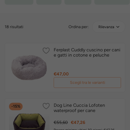
18 risultati
Ordina per:
Rilevanza
Ferplast Cuddly cuscino per cani
e gatti in cotone e peluche
Prezzo
€47,00
Scegli tra le varianti
Dog Line Cuccia Lofoten
-15%
waterproof per cane
Prezzo
Prezzo
€55,60
€47,26
base