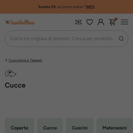
Sconto 5%
sul primo ordine
*
INFO
0
Cuscineria e Tappeti
Cucce
Coperte
Cucce
Cuscini
Materassini