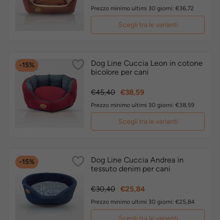
base
Prezzo minimo ultimi 30 giorni: €36,72
Scegli tra le varianti
Dog Line Cuccia Leon in cotone
-15%
bicolore per cani
Prezzo
Prezzo
€45,40
€38,59
base
Prezzo minimo ultimi 30 giorni: €38,59
Scegli tra le varianti
Dog Line Cuccia Andrea in
-15%
tessuto denim per cani
Prezzo
Prezzo
€30,40
€25,84
base
Prezzo minimo ultimi 30 giorni: €25,84
Scegli tra le varianti